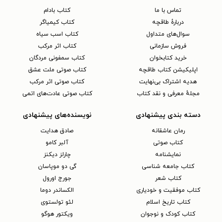
تماس با ما
کتاب بادام
دربارهٔ طاقچه
کتاب کیمیاگر
سوال‌های متداول
کتاب اسب سیاه
فروش سازمانی
کتاب اثر مرکب
خرید کتابخوان
کتاب سمفونی مردگان
اپلیکیشن کتاب طاقچه
کتاب صوتی ملت عشق
هدیه اشتراک بی‌نهایت
کتاب صوتی اثر مرکب
مجلهٔ معرفی و نقد کتاب
کتاب صوتی عادت‌های اتمی
دسته بندی پیشنهادی
نویسنده‌های پیشنهادی
رمان عاشقانه
صادق هدایت
کتاب‌ صوتی
آلبر کامو
نمایشنامه
چارلز دیکنز
کتاب جامعه شناسی
گی دو موپاسان
کتاب شعر
جورج اورول
کتاب موفقیت و خودیاری
الکساندر دوما
کتاب تاریخ اسلام
لئو تولستوی
کتاب کودک و نوجوان
ویکتور هوگو