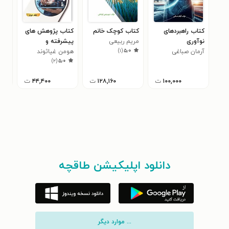
کتاب راهبردهای
کتاب کوچک خانم
کتاب پژوهش های
کتا
نوآوری
مریم ربیعی
پیشرفته و
تجا
)
۱
(
۵٫۰
آرمان صباغی
کوشاهی
هومن غیاثوند
کاربردهای عملی
هوم
کسب
)
۲
(
۵٫۰
قیصری
مدیریت کسب و کار
اول)
قیص
(جلد دوم)
۱۰۰,۰۰۰
ت
۱۲۸,۱۶۰
ت
۴۴,۴۰۰
ت
دانلود اپلیکیشن طاقچه
... موارد دیگر