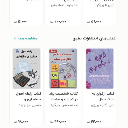
کاترینا بروکر
جهانی اینترنت، کمی
حمیدرضا صفاکیش
علی
جعل
۰
پشیمان است
کاشانی
بر 
۵۹,۰۰۰
ت
۲۰۰,۰۰۰
ت
۱۶,۰۰۰
ت
کتاب‌های انتشارات نظری
مشاهده همه
کتاب ارغوان به
کتاب شخصیت برند
کتاب رابطه اصول
کتا
سبک خیال
در تجارت و صنعت
حسابداری و
جمل
علی اکبر تبریزی
(جلد اول)
محمدحسن جیگاره
بانکداری
حسین خواجوند
زهر
رشته
۰
فینی
صالحی
فقه
۴۴,۰۰۰
ت
۴۹۰,۰۰۰
ت
۹۸,۰۰۰
ت