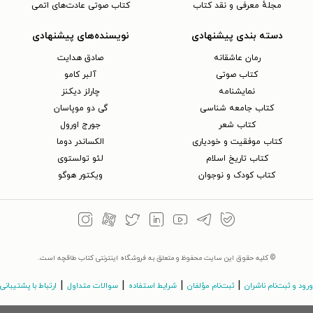
مجلهٔ معرفی و نقد کتاب
کتاب صوتی عادت‌های اتمی
دسته بندی پیشنهادی
نویسنده‌های پیشنهادی
رمان عاشقانه
صادق هدایت
کتاب‌ صوتی
آلبر کامو
نمایشنامه
چارلز دیکنز
کتاب جامعه شناسی
گی دو موپاسان
کتاب شعر
جورج اورول
کتاب موفقیت و خودیاری
الکساندر دوما
کتاب تاریخ اسلام
لئو تولستوی
کتاب کودک و نوجوان
ویکتور هوگو
© کلیه حقوق این سایت محفوظ و متعلق به فروشگاه اینترنتی کتاب طاقچه است.
|
|
|
|
ورود و ثبت‌نام ناشران
ثبت‌نام مؤلفان
شرایط استفاده
سوالات متداول
ارتباط با پشتیبانی