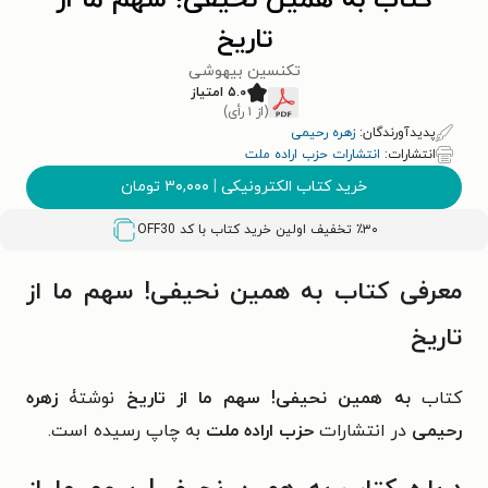
کتاب به همین نحیفی! سهم ما از
تاریخ
تکنسین بیهوشی
۵.۰ امتیاز
(از ۱ رأی)
پدیدآورندگان:
زهره رحیمی
انتشارات:
انتشارات حزب اراده ملت
خرید کتاب الکترونیکی
|
۳۰,۰۰۰
تومان
٪۳۰ تخفیف اولین خرید کتاب با کد
OFF30
معرفی کتاب به همین نحیفی! سهم ما از
تاریخ
کتاب
به همین نحیفی! سهم ما از تاریخ
نوشتۀ
زهره
رحیمی
در انتشارات
حزب اراده ملت
به چاپ رسیده است.