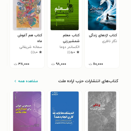
کتاب اژدهای زندگی
کتاب معلم
کتاب هم آغوش
کتا
نگار ناظری
شمشیرزنی
ماه
پرچ
الکساندر دوما
سمانه شریفانی
جاب
)
۱
(
۱٫۰
)
۱
(
۵٫۰
۱۱۰,۰۰۰
ت
۹۸,۰۰۰
ت
۳۸,۰۰۰
ت
کتاب‌های انتشارات حزب اراده ملت
مشاهده همه