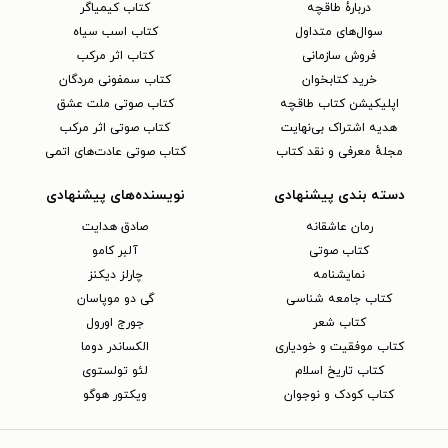
دربارهٔ طاقچه
کتاب کیمیاگر
سوال‌های متداول
کتاب اسب سیاه
فروش سازمانی
کتاب اثر مرکب
خرید کتابخوان
کتاب سمفونی مردگان
اپلیکیشن کتاب طاقچه
کتاب صوتی ملت عشق
هدیه اشتراک بی‌نهایت
کتاب صوتی اثر مرکب
مجلهٔ معرفی و نقد کتاب
کتاب صوتی عادت‌های اتمی
دسته بندی پیشنهادی
نویسنده‌های پیشنهادی
رمان عاشقانه
صادق هدایت
کتاب‌ صوتی
آلبر کامو
نمایشنامه
چارلز دیکنز
کتاب جامعه شناسی
گی دو موپاسان
کتاب شعر
جورج اورول
کتاب موفقیت و خودیاری
الکساندر دوما
کتاب تاریخ اسلام
لئو تولستوی
کتاب کودک و نوجوان
ویکتور هوگو