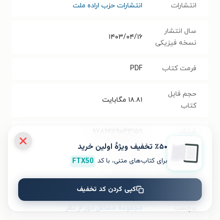
انتشارات
انتشارات حزب اراده ملت
سال انتشار
۱۴۰۳/۰۴/۱۶
نسخه فیزیکی
فرمت کتاب
PDF
حجم فایل
۱۸.۸۱
مگابایت
کتاب
شابک
۹۷۸۶۲۲۹۰۳۳۱۵۹
٪۵۰ تخفیف ویژۀ اولین خرید
تعداد صفحه‌ها
۱۱۸
صفحه
برای کتاب‌های متنی، با کد
FTX50
قیمت کتاب
۳۰۰۰۰
تومان
کپی کردن کد تخفیف
برچسب
مجموعه مشاغل دور از نظر