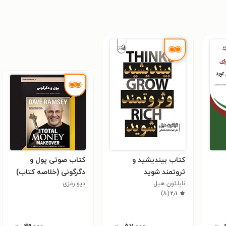
کتاب بیندیشید و
کتاب صوتی پول و
ثروتمند شوید
دگرگونی (خلاصه کتاب)
ناپلئون هيل
دیو رمزی
)
۸
(
۲٫۱