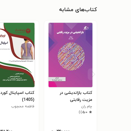
کتاب‌های مشابه
کتاب بازاندیشی در
کتاب اسپاینال کورد
مزیت رقابتی
(1405)
چام ران
فاطمه محجوب
)
۱
(
۵٫۰