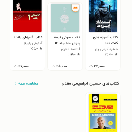
کتاب آموزه های
کتاب صوتی نیمه
کتاب گام‌های بلند ۱
کتا
کنت دانا
پنهان ماه جلد ۱۴
آنتونی رابینز
(جل
)
۲
(
۵٫۰
طاهره کرمی پور
فاطمه غفاری
(شهید محمد
سید
۲
)
۱
(
۴٫۰
)
۱
(
۳٫۰
اصغرخواه)
طبا
۳۴,۰۰۰
ت
۲۵,۰۰۰
ت
۱۱۷,۰۰۰
ت
کتاب‌های حسین ابراهیمی مقدم
مشاهده همه