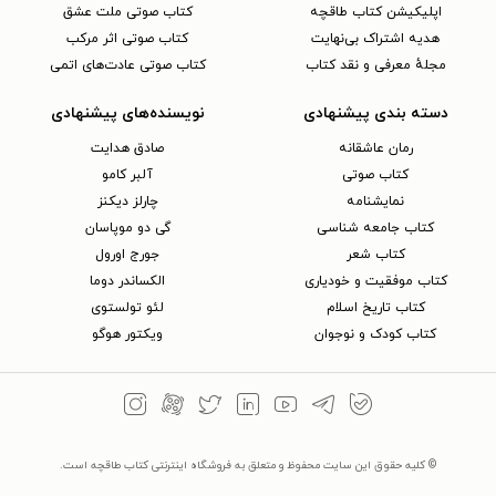
اپلیکیشن کتاب طاقچه
کتاب صوتی ملت عشق
هدیه اشتراک بی‌نهایت
کتاب صوتی اثر مرکب
مجلهٔ معرفی و نقد کتاب
کتاب صوتی عادت‌های اتمی
دسته بندی پیشنهادی
نویسنده‌های پیشنهادی
رمان عاشقانه
صادق هدایت
کتاب‌ صوتی
آلبر کامو
نمایشنامه
چارلز دیکنز
کتاب جامعه شناسی
گی دو موپاسان
کتاب شعر
جورج اورول
کتاب موفقیت و خودیاری
الکساندر دوما
کتاب تاریخ اسلام
لئو تولستوی
کتاب کودک و نوجوان
ویکتور هوگو
© کلیه حقوق این سایت محفوظ و متعلق به فروشگاه اینترنتی کتاب طاقچه است.