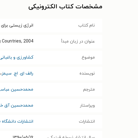
مشخصات کتاب الکترونیکی
نام کتاب
انرژی زیستی برای
عنوان در زبان مبدأ
g Countries, 2004
موضوع
کشاورزی و باغبانی
نویسنده
رالف ای. اچ. سیمز
،
مترجم
محمدحسین عباسپو
ویراستار
محمدحسین آق خا
انتشارات
انتشارات دانشگاه
سال انتشار نسخه فیزیکی
۱۳۹۰/۰۵/۱۶