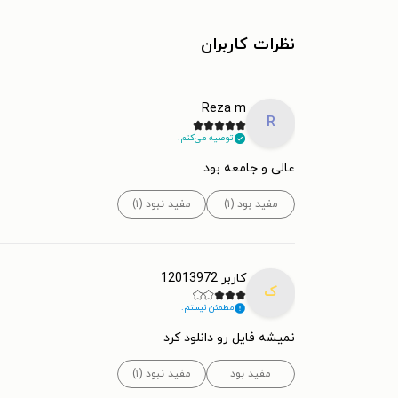
نظرات کاربران
Reza m
R
توصیه می‌کنم.
عالی و جامعه بود
مفید بود (۱)
مفید نبود (۱)
کاربر 12013972
ک
مطمئن نیستم.
نمیشه فایل رو دانلود کرد
مفید بود
مفید نبود (۱)