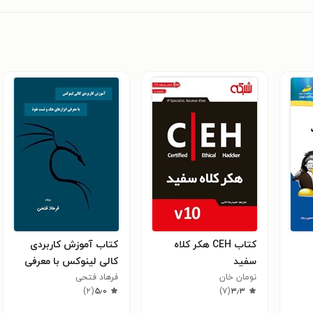
کتاب CEH هکر کلاه
کتاب آموزش کاربردی
سفید
کالی لینوکس با معرفی
نومان خان
فرهاد فتحی
ابزارهای هک و تست
)
۲
(
۵٫۰
)
۷
(
۳٫۳
نفوذ