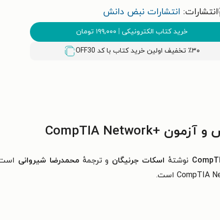
انتشارات:
انتشارات نبض دانش
خرید کتاب الکترونیکی
|
۱۹۹,۰۰۰
تومان
٪۳۰ تخفیف اولین خرید کتاب با کد
OFF30
CompTIA Networ
نوشتهٔ
اسکات جرنیگان
و ترجمهٔ
محمدرضا شیروانی
است
CompTIA N
است.