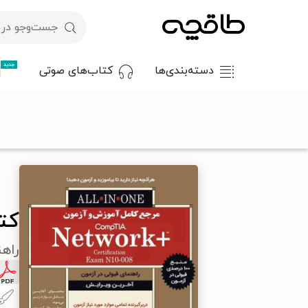
جدید
دسته‌بندی‌ها
کتاب‌های صوتی
با کد تخفیف OFF30 اولین کتاب الکترونیکی یا صوتی‌ات را با ۳۰٪ تخفیف از طاقچه دریافت کن.
طاقچه
علوم پایه و مهندسی
کامپیوتر
کتاب مرجع کامل آموزش و آزمون +
کتا
راهن