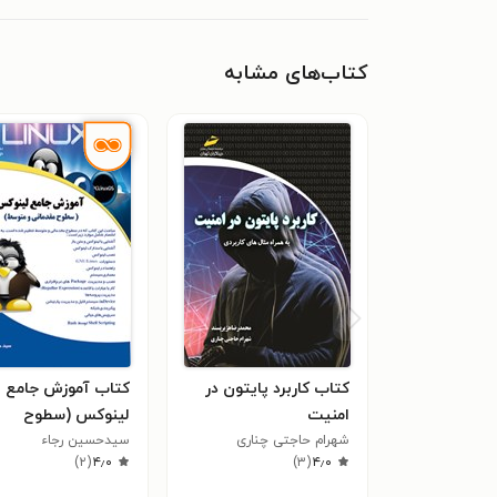
کتاب‌های مشابه
کتاب کاربرد پایتون در
کتاب آموزش جامع
امنیت
لینوکس (سطوح
شهرام حاجتی چناری
سیدحسین رجاء
مقدماتی و متوسط)
)
۲
(
۴٫۰
)
۳
(
۴٫۰