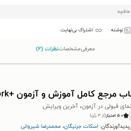
نوشته
اشتراک بی‌نهایت
معرفی
مشخصات
نظرات (۲)
CompTIA Network
ب مرجع کامل آموزش و آزمون +CompTIA Network
مای قبولی در آزمون، آخرین ویرایش
۵.۰ امتیاز
(از ۳ رأی)
پدیدآورندگان:
اسکات جرنیگان
،
محمدرضا شیروانی