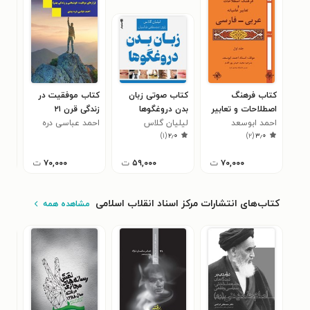
کتاب فرهنگ
کتاب صوتی زبان
کتاب موفقیت در
کتا
اصطلاحات و تعابیر
بدن دروغگوها
زندگی قرن ۲۱
یکپ
احمد ابوسعد
عامیانه عربی -
لیلیان گلاس
(خلاصه کتاب)
احمد عباسی دره
طرا
سیم
)
۱
(
۲٫۰
)
۲
(
۳٫۰
فارسی (جلد اول)
بیدی
۷۰,۰۰۰
ت
۵۹,۰۰۰
ت
۷۰,۰۰۰
ت
کتاب‌های انتشارات مرکز اسناد انقلاب اسلامی
مشاهده همه