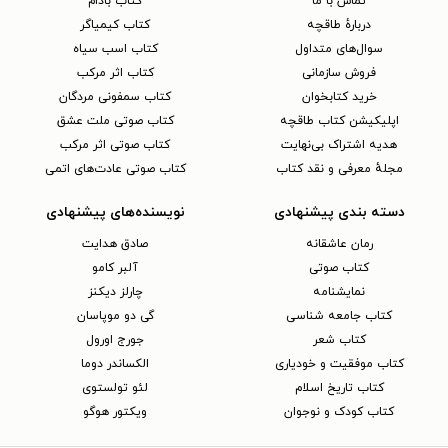
تماس با ما
کتاب بادام
دربارهٔ طاقچه
کتاب کیمیاگر
سوال‌های متداول
کتاب اسب سیاه
فروش سازمانی
کتاب اثر مرکب
خرید کتابخوان
کتاب سمفونی مردگان
اپلیکیشن کتاب طاقچه
کتاب صوتی ملت عشق
هدیه اشتراک بی‌نهایت
کتاب صوتی اثر مرکب
مجلهٔ معرفی و نقد کتاب
کتاب صوتی عادت‌های اتمی
دسته بندی پیشنهادی
نویسنده‌های پیشنهادی
رمان عاشقانه
صادق هدایت
کتاب‌ صوتی
آلبر کامو
نمایشنامه
چارلز دیکنز
کتاب جامعه شناسی
گی دو موپاسان
کتاب شعر
جورج اورول
کتاب موفقیت و خودیاری
الکساندر دوما
کتاب تاریخ اسلام
لئو تولستوی
کتاب کودک و نوجوان
ویکتور هوگو