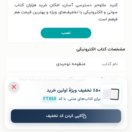
کنید. علاوه‌بر دسترسی آسان، امکان خرید هزاران کتاب
صوتی و الکترونیکی با تخفیف‌های ویژه و بهترین قیمت هم
فراهم است.
نصب
مشخصات کتاب الکترونیکی
نام کتاب
منظومه توحیدی
عنوان دیگر
تبیین مکتب توحیدی در اندیشه مقام
معظم رهبری (مدظله‌العالی)
٪۵۰ تخفیف ویژۀ اولین خرید
برای کتاب‌های متنی، با کد
FTX50
موضوع
علوم سیاسی و روابط بین‌الملل
،
کلام و
عقاید
،
اخلاق اسلامی
کپی کردن کد تخفیف
نویسنده
عاطفه خادمی