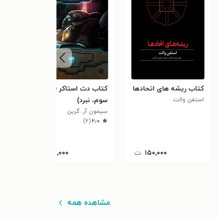
کتاب ریشه های اتحادها
کتاب دث استاکر (جلد
کتاب
استفن والت
سوم، نبرد)
شارلو
سیمون آر. گرین
)
۲
(
۲٫۰
۱۵۰,۰۰۰
ت
۶۹۱,۰۰۰
ت
مشاهده همه