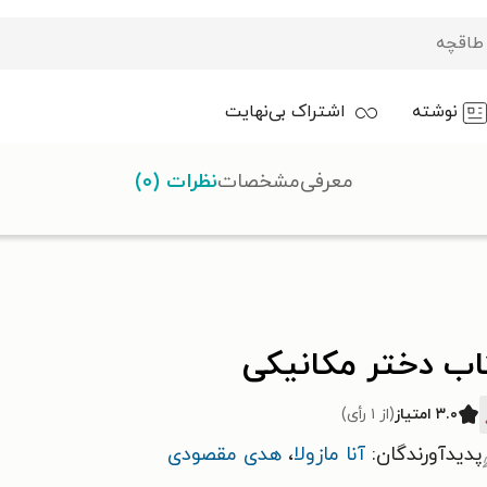
نوشته
اشتراک بی‌نهایت
معرفی
مشخصات
نظرات (۰)
اب دختر مکانیکی
۳.۰ امتیاز
(از ۱ رأی)
پدیدآورندگان:
آنا مازولا
،
هدی مقصودی