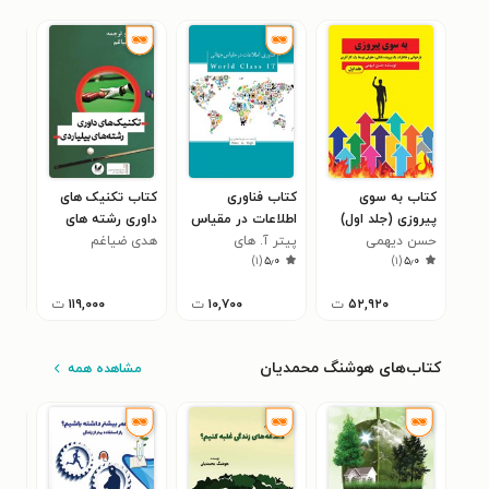
کتاب به سوی
کتاب فناوری
کتاب تکنیک های
کتا
پیروزی (جلد اول)
اطلاعات در مقیاس
داوری رشته های
حقو
حسن دیهمی
جهانی
پیتر آ. های
بیلیاردی
هدی ضیاغم
سیم
در 
)
۱
(
۵٫۰
)
۱
(
۵٫۰
بین‌
۵۲,۹۲۰
ت
۱۰,۷۰۰
ت
۱۱۹,۰۰۰
ت
کتاب‌های هوشنگ محمدیان
مشاهده همه