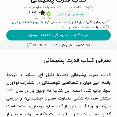
کتاب قدرت پشیمانی
چگونه نگاه کردن به عقب ما را به جلو می‌برد؟
۱.۰ امتیاز
خواندن نمونۀ رایگان
(از ۲ رأی)
پدیدآورندگان:
دنیل اچ. پینک
،
شعبانعلی کوهستانی
،
پانته آ نبی ئیان
انتشارات:
انتشارات نوآوران سینا
خرید کتاب الکترونیکی
|
۱۰۰,۰۰۰
تومان
٪۳۰ تخفیف اولین خرید کتاب با کد
OFF30
معرفی کتاب قدرت پشیمانی
کتاب
قدرت پشیمانی
نوشته‌ٔ
دنیل اچ. پینک
، با ترجمهٔ
پانته‌آ نبی ئیان
و
شعبانعلی کوهستانی
در
انتشارات نوآوران
سینا
چاپ شده است. این کتاب که اولین بار در سال ۲۰۲۲
منتشر شد، به شکلی متفاوت مفهوم «پشیمانی» را بررسی
می‌کند و برخلاف بسیاری از کتاب‌های خودیاری، معتقد است
که پشیمانی نه‌تنها زیان‌آور نیست بلکه می‌تواند منبعی از