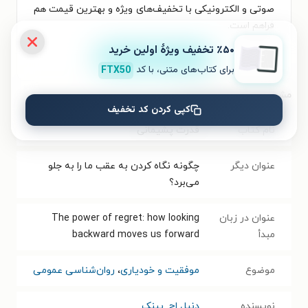
صوتی و الکترونیکی با تخفیف‌های ویژه و بهترین قیمت هم
فراهم است.
٪۵۰ تخفیف ویژۀ اولین خرید
نصب
برای کتاب‌های متنی، با کد
FTX50
مشخصات کتاب الکترونیکی
کپی کردن کد تخفیف
نام کتاب
قدرت پشیمانی
عنوان دیگر
چگونه نگاه کردن به عقب ما را به جلو
می‌برد؟
عنوان در زبان
The power of regret: how looking
مبدأ
backward moves us forward
موضوع
موفقیت و خودیاری
،
روان‌شناسی عمومی
نویسنده
دنیل اچ. پینک