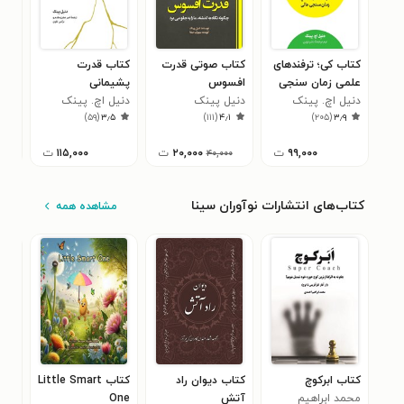
کتاب کی؛ ترفندهای
کتاب صوتی قدرت
کتاب قدرت
کتا
علمی زمان سنجی
افسوس
پشیمانی
پشی
عالی
دنیل اچ. پینک
دنیل پینک
دنیل اچ. پینک
دنی
۱
)
۵۹
(
۳٫۵
)
۱۱۱
(
۴٫۱
)
۲۰۵
(
۳٫۹
۹۹,۰۰۰
ت
۲۰,۰۰۰
ت
۱۱۵,۰۰۰
ت
۴۰,۰۰۰
کتاب‌های انتشارات نوآوران سینا
مشاهده همه
کتاب ابرکوچ
کتاب دیوان راد
کتاب Little Smart
محمد ابراهیم
آتش
One
New