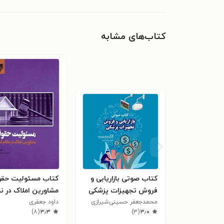
کتاب‌های مشابه
کتاب صوتی بازاریابی و
کتاب مسئولیت حقو
فروش تجهیزات پزشکی
مشاورین املاک در ن
محمدجعفر حسینی‌شیرازی
کنونی
داود جعفری
)
۸
(
۳٫۳
)
۳
(
۳٫۰