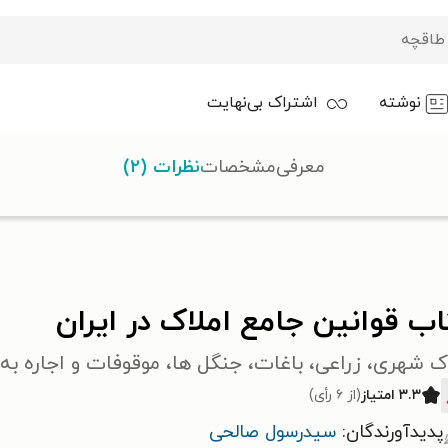
نوشته
اشتراک بی‌نهایت
معرفی
مشخصات
نظرات (۲)
مع املاک در ایران
ب قوانین جامع املاک در ایران
ک شهری، زراعی، باغات، جنگل ها، موقوفات و اجاره ب
۳.۳ امتیاز
(از ۶ رأی)
پدیدآورندگان:
سیدرسول صالحی