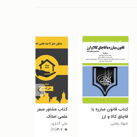
کتاب قانون مبارزه با
کتاب مشاور صفر تا صد
کتا
قاچاق کالا و ارز
علمی املاک
شرط 
شهلا رضایی
علی گداری
نوشی
٫۰
)
۲۱
(
۳٫۲