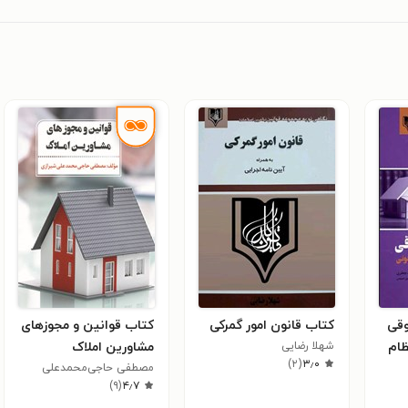
قی
کتاب قانون امور گمرکی
کتاب قوانین و مجوزهای
ظام
شهلا رضایی
مشاورین املاک
)
۲
(
۳٫۰
مصطفی حاجی‌محمدعلی
۴٫۷
شیرازی
(
۹
)