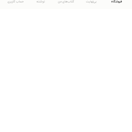
فروشگاه
بی‌نهایت
کتاب‌های من
نوشته
حساب کاربری
دانلود اپلیکیشن طاقچه
... موارد دیگر
مشاهدهٔ دیگر نسخه‌های طاقچه