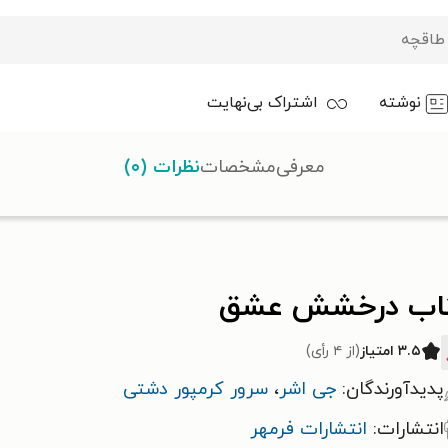
نوشته
اشتراک بی‌نهایت
معرفی
مشخصات
نظرات (۰)
اب درخشش عشق
۳.۵ امتیاز
(از ۴ رأی)
پدیدآورندگان:
جی اشر
،
سرور کرمپور دشتی
انتشارات:
انتشارات فرمهر