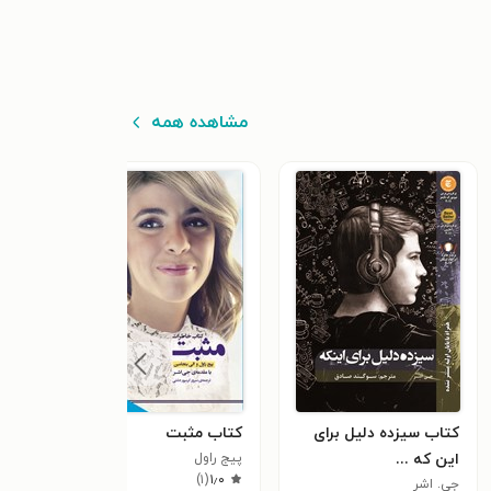
مشاهده همه
کتاب سیزده دلیل برای
کتاب مثبت
این که ...
پیج راول
)
۱
(
۱٫۰
جی. اشر