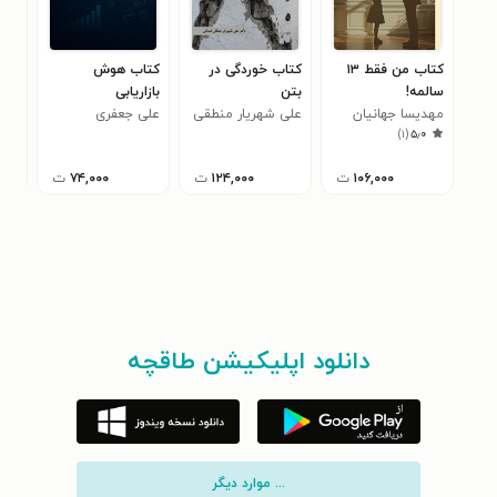
کتاب من فقط ۱۳
کتاب خوردگی در
کتاب هوش
کتا
سالمه!
بتن
بازاریابی
راه
مهدیسا جهانیان
علی شهریار منطقی
علی جعفری
برای
اری
)
۱
(
۵٫۰
فسائی
۱۰۶,۰۰۰
ت
۱۲۴,۰۰۰
ت
۷۴,۰۰۰
ت
دانلود اپلیکیشن طاقچه
... موارد دیگر