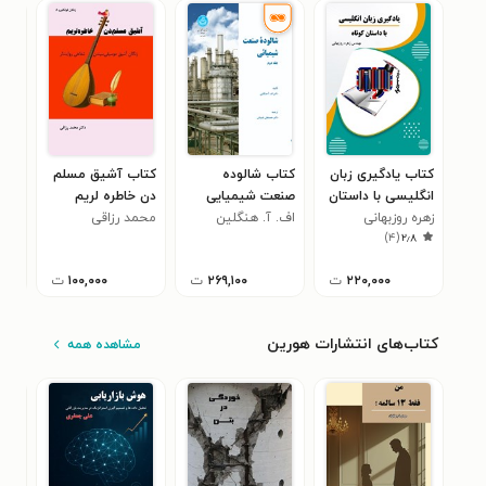
کتاب یادگیری زبان
کتاب شالوده
کتاب آشیق مسلم
کتا
انگلیسی با داستان
صنعت شیمیایی
دن خاطره لریم
کتا
کوتاه
زهره روزبهانی
(جلد دوم)
اف. آ. هنگلین
محمد رزاقی
مور
سات
۰
)
۴
(
۲٫۸
۲۲۰,۰۰۰
ت
۲۶۹,۱۰۰
ت
۱۰۰,۰۰۰
ت
کتاب‌های انتشارات هورین
مشاهده همه