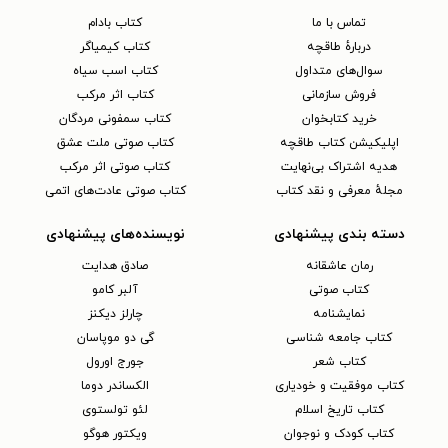
تماس با ما
کتاب بادام
دربارهٔ طاقچه
کتاب کیمیاگر
سوال‌های متداول
کتاب اسب سیاه
فروش سازمانی
کتاب اثر مرکب
خرید کتابخوان
کتاب سمفونی مردگان
اپلیکیشن کتاب طاقچه
کتاب صوتی ملت عشق
هدیه اشتراک بی‌نهایت
کتاب صوتی اثر مرکب
مجلهٔ معرفی و نقد کتاب
کتاب صوتی عادت‌های اتمی
دسته بندی پیشنهادی
نویسنده‌های پیشنهادی
رمان عاشقانه
صادق هدایت
کتاب‌ صوتی
آلبر کامو
نمایشنامه
چارلز دیکنز
کتاب جامعه شناسی
گی دو موپاسان
کتاب شعر
جورج اورول
کتاب موفقیت و خودیاری
الکساندر دوما
کتاب تاریخ اسلام
لئو تولستوی
کتاب کودک و نوجوان
ویکتور هوگو