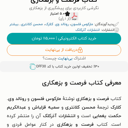
کتاب فرصت و بزهکاری
نگرشی کاربردی برای پیشگیری از بزهکاری
۵.۰ امتیاز
(از ۱ رأی)
پدیدآورندگان:
مارکوس فلسون
،
رونالد وی. کلارک
،
محسن کلانتری
...
بیشتر
انتشارات:
انتشارات آذرکلک
خرید کتاب الکترونیکی
|
۱۱۵,۰۰۰
تومان
دریافت از بی‌نهایت
اشتراک
بی‌نهایت
چیست؟
٪۳۰ تخفیف اولین خرید کتاب با کد
OFF30
معرفی کتاب فرصت و بزهکاری
کتاب
فرصت و بزهکاری
نوشتهٔ
مارکوس فلسون
و
رونالد وی.
کلارک
ترجمهٔ
محسن کلانتری
و
سمیه قزلباش
و
عبدالکریم
حکمت یغمایی
است و
انتشارات آذرکلک
آن را منتشر کرده
است. کتاب
فرصت و بزهکاری
در کنار عوامل فردی و