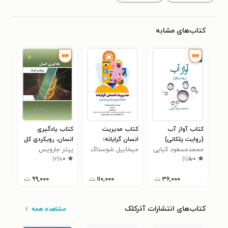
کتاب‌های مشابه
کتاب آواز آب
کتاب مدیریت
کتاب یادگیری
کتا
(روایت پلکانی)
انسان گرایانه؛
انسان، رویکردی کل
مرج
محمدمسعود کیایی
میخاییل شوستاک
سازماندهی و زیبایی
گرا
پیتر جارویس
محمدر
۰
)
۲
(
۱٫۰
)
۱
(
۵٫۰
شناسی
۳۶,۰۰۰
ت
۱۱۰,۰۰۰
ت
۹۹,۰۰۰
ت
کتاب‌های انتشارات آذرکلک
مشاهده همه