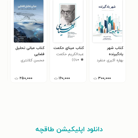
کتاب شهر
کتاب مینای حکمت
کتاب مبانی تحلیل
کتا
یادگیرنده
عبدالکریم حکمت
فضایی
خود
)
۱
(
۱٫۰
بهاره اکبری منفرد
یغمایی
محسن کلانتری
نوزا
محس
۱
۳۰۰,۰۰۰
ت
۱۶۰,۰۰۰
ت
۲۵۰,۰۰۰
ت
دانلود اپلیکیشن طاقچه