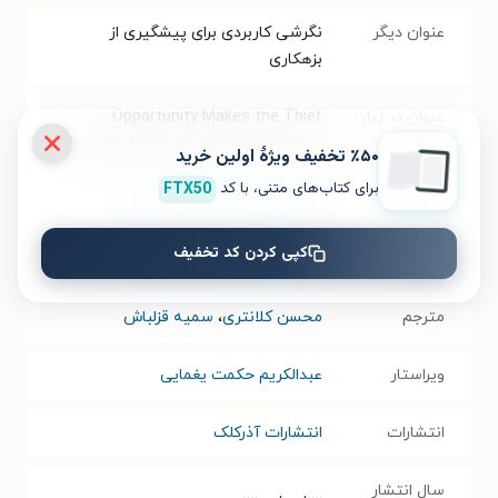
عنوان دیگر
نگرشی کاربردی برای پیشگیری از
بزهکاری
عنوان در زبان
Opportunity Makes the Thief
مبدأ
Practical theory for crime prevention
٪۵۰ تخفیف ویژۀ اولین خرید
برای کتاب‌های متنی، با کد
FTX50
موضوع
حقوق جزا
،
روان‌شناسی عمومی
کپی کردن کد تخفیف
نویسنده
مارکوس فلسون
،
رونالد وی. کلارک
مترجم
محسن کلانتری
،
سمیه قزلباش
ویراستار
عبدالکریم حکمت یغمایی
انتشارات
انتشارات آذرکلک
سال انتشار