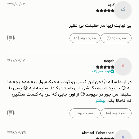
۱۳۹۶/۰۹/۰۷
کاوه
ک
بی نهایت زیبا ،در حقیقت بی نظیر
مفید بود (۹)
مفید نبود (۲)
۰
۱۴۰۰/۰۳/۱۷
negah
n
توصیه می‌کنم.
در ابتدا سلام 🙂 من این کتاب رو توصیه میکنم ولی به همه بچه ها
نه 🙃 ببینید شیوه نگارشی این داستان کاملا سلیقه ایه 😋 یعنی با
سلیقه من جور در میومد 🙂 از اون جایی که من به کلمات سنگین
که تاحالا یک
...
بیشتر
مفید بود (۵)
مفید نبود
۰
۱۳۹۶/۰۳/۲۹
Ahmad Tabatabaei
A