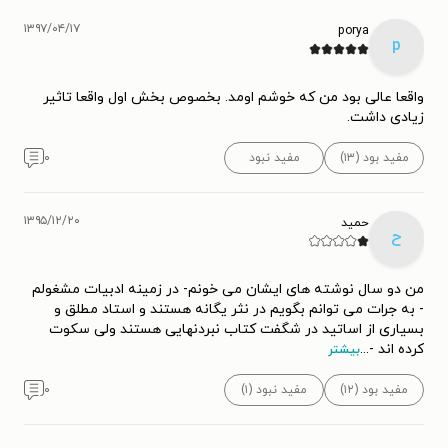
۱۳۹۷/۰۴/۱۷
porya
p
واقعا عالی بود من که خوشم اومد. بخصوص بخش اول واقعا تاثیر
زیادی داشت.
مفید بود (۱۳)
مفید نبود
۰
۱۳۹۵/۱۲/۲۰
حمید
ح
من دو سال نوشته های ایشان می خونم- در زمینه ادبیات مشغولم
- به جرات می توانم بگویم در نثر یگانه هستند و استاد مطلق و
بسیاری از اساتید در شگفت کتاب نبردنهایی هستند ولی سکوت
کرده اند -
...
بیشتر
مفید بود (۱۲)
مفید نبود (۱)
۰