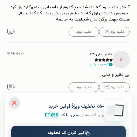
آنقدر جالب بود که نمیشد هیچکدوم از داستانهرو نمیهکاره ول کرد
بخصوص داستان اول که به نظرم بهترینش بود . کلا کتاب عالی
هست جهت برگرداندن شجاعت به جامعه
مفید بود (۴)
مفید نبود
۰
۱۳۹۹/۰۶/۰۲
عشق یعنی کتاب
ع
توصیه می‌کنم.
بی نظیر و عالی
مفید بود (۳)
مفید نبود
۰
٪۵۰ تخفیف ویژۀ اولین خرید
۱۳۹۶/۰۹/۰۷
مثل ماه
برای کتاب‌های متنی، با کد
FTX50
م
کپی کردن کد تخفیف
این عالیه