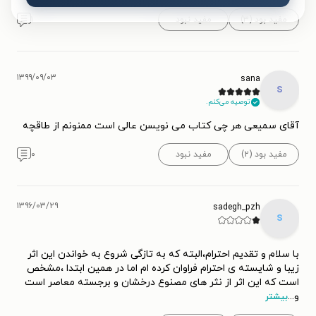
مفید بود (۳)
مفید نبود
۱
۱۳۹۹/۰۹/۰۳
sana
s
توصیه می‌کنم.
آقای سمیعی هر چی کتاب می نویسن عالی است ممنونم از طاقچه
مفید بود (۲)
مفید نبود
۰
۱۳۹۶/۰۳/۲۹
sadegh_pzh
s
با سلام و تقدیم احترام،البته که به تازگی شروع به خواندن این اثر
زیبا و شایسته ی احترام فراوان کرده ام اما در همین ابتدا ،مشخص
است که این اثر از نثر های مصنوع درخشان و برجسته معاصر است
و
...
بیشتر