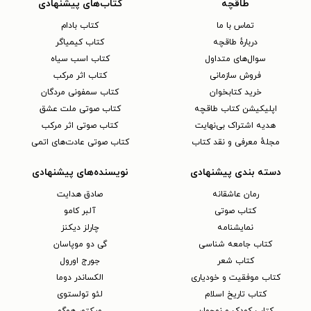
طاقچه
کتاب‌های پیشنهادی
تماس با ما
کتاب بادام
دربارهٔ طاقچه
کتاب کیمیاگر
سوال‌های متداول
کتاب اسب سیاه
فروش سازمانی
کتاب اثر مرکب
خرید کتابخوان
کتاب سمفونی مردگان
اپلیکیشن کتاب طاقچه
کتاب صوتی ملت عشق
هدیه اشتراک بی‌نهایت
کتاب صوتی اثر مرکب
مجلهٔ معرفی و نقد کتاب
کتاب صوتی عادت‌های اتمی
دسته بندی پیشنهادی
نویسنده‌های پیشنهادی
رمان عاشقانه
صادق هدایت
کتاب‌ صوتی
آلبر کامو
نمایشنامه
چارلز دیکنز
کتاب جامعه شناسی
گی دو موپاسان
کتاب شعر
جورج اورول
کتاب موفقیت و خودیاری
الکساندر دوما
کتاب تاریخ اسلام
لئو تولستوی