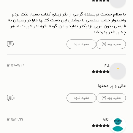
با سلام خدمت نویسنده گرامی از نثر زیبای کتاب بسیار لذت بردم
وامیدوار جناب سمیعی با نوشتن این دست کتابها مارا در رسیدن به
فارسی بدون عربی نزدیکتر نماید و این گونه نثرها در ادبیات ما هر
چه بیشتر بدرخشد
مفید بود (۵)
مفید نبود
۱
۱۳۹۶/۰۷/۲۹
F.A
F
عالی و پر محتوا
مفید بود (۴)
مفید نبود
۰
۱۳۹۵/۱۲/۲۱
MSll