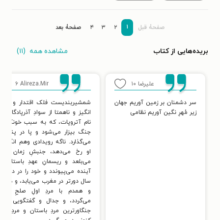
۱
صفحۀ قبل
۲
۳
۴
صفحۀ بعد
مشاهده همه
(۱۱)
بریده‌هایی از کتاب
علیرضا
۱۰
Alireza.Mir
۶
سر دشمنان بر زمین آوریم جهان
شمشیربندیست فلک اقتدار و جن
زیر مُهرِ نگین آوریم نظامی
انگیز و ناهمتا از سوادِ آذرپادگان، ب
نام آتروپات، که به سبب خونکاری 
جنگ بیزار می‌شود و پا در پند پد
می‌گذارد. ناگه رویدادی وهم انگیز ب
او رخ می‌دهد، جنبشِ زمان او ر
می‌بلعد و ریسمانِ عهدِ باستان ب
آینده می‌پیوندد و خود را در دو هزا
سال دورتر در مغرب می‌یابد، و همگا
و همدم با مردِ اولِ صلحِ جها
می‌گردد، و جدال و گفتگویی میا
جنگاورترین مردِ باستان و مردِ صلح