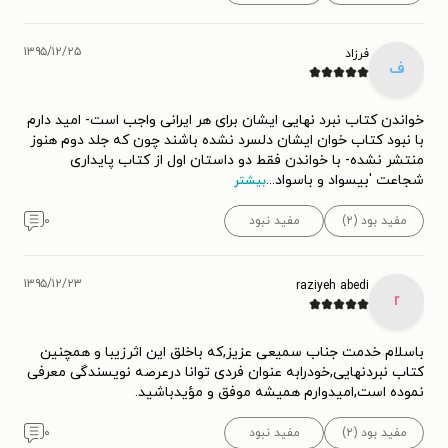
۱۳۹۵/۱۲/۲۵
فرزاد
ف
خواندن کتاب نبرد نهایی ایشان برای هر ایرانی واجب است- امید دارم
با نبود کتاب خوان ایشان دلسرد نشده باشند چون که جلد دوم هنوز
منتشر نشده- با خواندن فقط دو داستان اول از کتاب پایداری
شجاعت 'بیسواد و باسواد
...
بیشتر
مفید بود (۲)
مفید نبود
۰
۱۳۹۵/۱۲/۲۳
raziyeh abedi
r
باسلام خدمت جناب سمیعی عزیز,که باخلق این اثرزیبا و همچنین
کتاب نبردنهایی,خودرابه عنوان فردی توانا درعرصه نویسندگی معرفی
نموده است,امیدوارم همیشه موفق و مؤیدباشید.
مفید بود (۲)
مفید نبود
۰