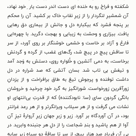
شکفته و فراخ رو به خنده ای دست اندر دست یار ِ خود نهاد،
آن شمشیرِ لنگردار را از زیرِ نقابِ خاک بر کشید. آن را محکم
بر پنجه فشرد که بیکباره دل و جانش از بیماری دق رهایی
یافت. بیزاری و وحشت به زیبایی و بهجت دگرید. با چهره‌ایی
فارغ و آزاد بر خاست و خشمی خوشنگار بر روی آورد، از سر
تا ساقش پیچ در پیچ شد، رگ‌های غضب از گرده و گردنش
برخاست، به دمی آتشین و خُلواره روی، دستش به وَجد آمد
و تیغش بی تاب شد. بسان آتشی که صد شراره در دل
داشت توفنده و پرجوش تیغ به طاق برافراخت و از یزدانِ
زورآفرین زورخواست. شورانگیز به گرد خود چرخید و خروشان
بانگی گردون سای (سا: نابودکننده) که از قدرتِ بی‌انتهای او
نشات می گرفت و از هر سیلاب ویرانگرتر و از هر رعد غرانتر
بود، در آن آوردگاه بر آورد. زیر و زبرِ جهان زیرِ آروارۀ تیزِ آن
آوا از هم پاشید و بندِ شجاعت را از دلِ هر جنبنده وابرید. در
پی آن فریاد صد هزار پیچ، از سر تا ساقۀ دو سپاه زیرِ سایه