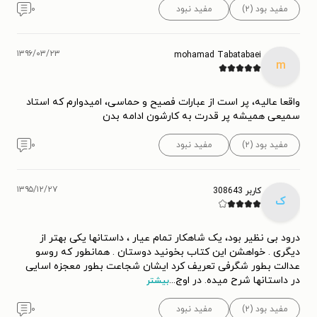
مفید بود (۲)
مفید نبود
۰
۱۳۹۶/۰۳/۲۳
mohamad Tabatabaei
m
واقعا عالیه، پر است از عبارات فصیح و حماسی، امیدوارم که استاد
سمیعی همیشه پر قدرت به کارشون ادامه بدن
مفید بود (۲)
مفید نبود
۰
۱۳۹۵/۱۲/۲۷
کاربر 308643
ک
درود بی نظیر بود، یک شاهکار تمام عیار ، داستانها یکی بهتر از
دیگری . خواهشن این کتاب بخونید دوستان . همانطور که روسو
عدالت بطور شگرفی تعریف کرد ایشان شجاعت بطور معجزه اسایی
در داستانها شرح میده. در اوج
...
بیشتر
مفید بود (۲)
مفید نبود
۰