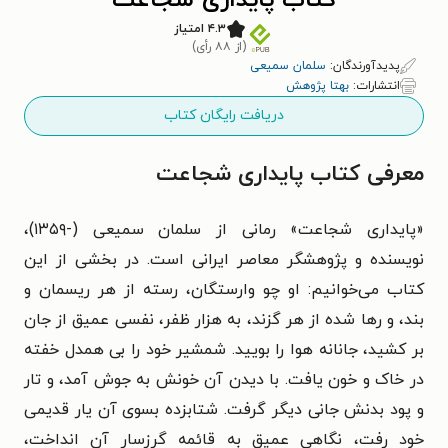
کتاب پایداری شجاعت
۴.۳ امتیاز
(از ۸۸ رأی)
پدیدآورندگان:
سلمان سمیعی
انتشارات:
بهتا پژوهش
دریافت رایگان کتاب
معرفی کتاب پایداری شجاعت
«پایداری شجاعت» رمانی از سلمان سمیعی (-۱۳۵۹)،
نویسنده و پژوهشگر معاصر ایرانی است. در بخشی از این
کتاب می‌خوانیم: او چو وارستگان، رسته از هر ریسمان و
بند، و رها شده از هر گزند، به هزار ظفر، نفسی عمیق از جان
بر کشید، جانانه هوا را بویید. شمشیر خود را بی همدل خفته
در خاک و خون یافت. با دیدن آن خونش به جوش آمد، و تار
و پود بدنش جانی دیگر گرفت. شتابزده بسوی آن یار قدیمی
خود رفت، نگاهی عمیق به قائمه گرزسار آن انداخت،