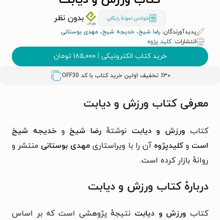
کتاب ورزش و دیابت
بدون نظر
خواندن نمونۀ رایگان
پدیدآورندگان:
رضا شیخ
،
خدیجه شیخ
،
مهدی بوستانی
انتشارات:
کلید پژوه
خرید کتاب الکترونیکی
|
۱۸۵,۰۰۰
تومان
٪۳۰ تخفیف اولین خرید کتاب با کد
OFF30
معرفی کتاب ورزش و دیابت
کتاب
ورزش و دیابت
نوشتهٔ
رضا شیخ
و
خدیجه شیخ
است
و
کلیدپژوه
آن را با ویراستاری
مهدی بوستانی
منتشر و
روانهٔ بازار کرده است.
دربارهٔ کتاب ورزش و دیابت
کتاب
ورزش و دیابت
نتیجهٔ پژوهشی است که بر اساس