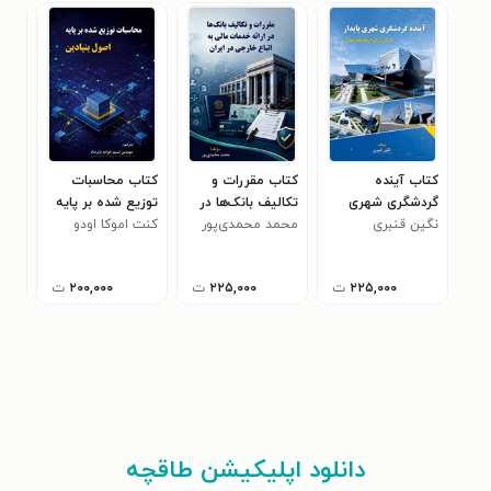
کتاب آینده
کتاب مقررات و
کتاب محاسبات
کتا
گردشگری شهری
تکالیف بانک‌ها در
توزیع‌ شده بر پایه
سیا
پایدار
نگین قنبری
محمد محمدی‌پور
ارائه خدمات مالی
اصول بنیادین
کنت اموکا اودو
پاید
یوس
۰
به اتباع خارجی در
ساز
ایران
روی
۲۲۵,۰۰۰
ت
۲۲۵,۰۰۰
ت
۲۰۰,۰۰۰
ت
عدد
دانلود اپلیکیشن طاقچه