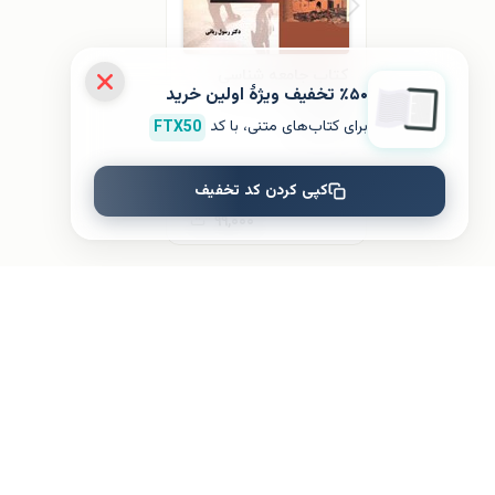
کتاب جامعه شناسی
٪۵۰ تخفیف ویژۀ اولین خرید
شهری
برای کتاب‌های متنی، با کد
FTX50
رسول ربانی
کپی کردن کد تخفیف
۹۹,۰۰۰
ت
کتاب‌های انتشارات سمت