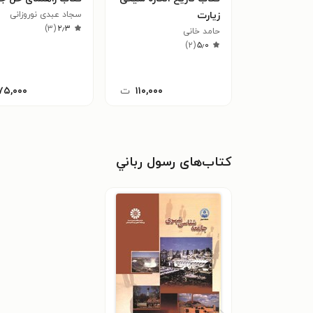
زیارت
سجاد عبدی نوروزانی
)
۳
(
۲٫۳
حامد خانی
)
۲
(
۵٫۰
۱۱۰,۰۰۰
ت
۷۵,۰۰۰
کتاب‌های رسول رباني