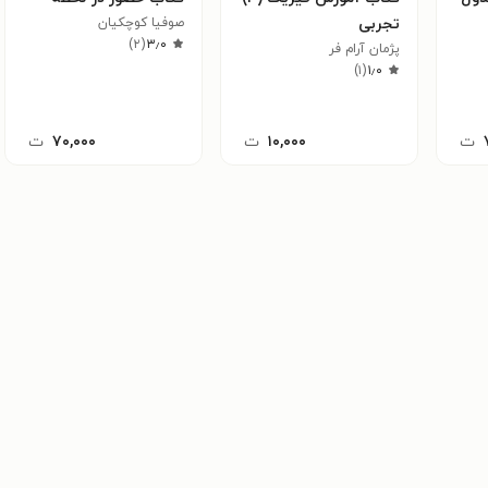
تجربی
صوفیا کوچکیان
)
۲
(
۳٫۰
پژمان آرام فر
)
۱
(
۱٫۰
ت
۱۰,۰۰۰
ت
۷۰,۰۰۰
ت