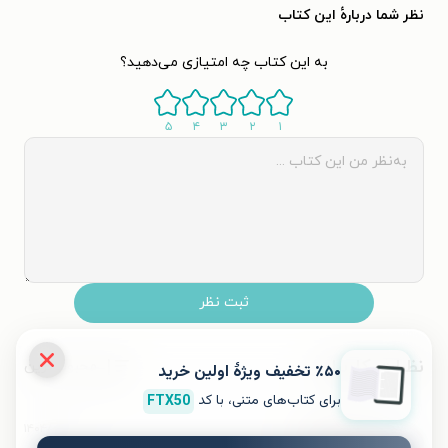
نظر شما دربارهٔ این کتاب
به این کتاب چه امتیازی می‌دهید؟
۵
۴
۳
۲
۱
ثبت نظر
نظرات کاربران
محبوب‌ترین
٪۵۰ تخفیف ویژۀ اولین خرید
برای کتاب‌های متنی، با کد
FTX50
۱۴۰۴/۰۹/۲۸
کاربر ۳۶۵۷۶۰۶
ک