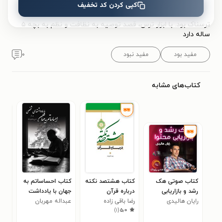
کپی کردن کد تخفیف
توصیه نمی‌کنم.
ترسناک بود. با ابزار ترس، قصد توصیه به نظافت و نظم به بچه ۵
ساله دارد
مفید بود
مفید نبود
۰
کتاب‌های مشابه
کتاب صوتی هک
کتاب هشتصد نکته
کتاب احساساتم به
کتا
رشد و بازاریابی
درباره قرآن
جهان با یادداشت
زهر
۵
محتوا
رایان هالیدی
رضا باقی زاده
عبداله مهربان
های شخصی (جلد
)
۱
(
۵٫۰
بیستم)