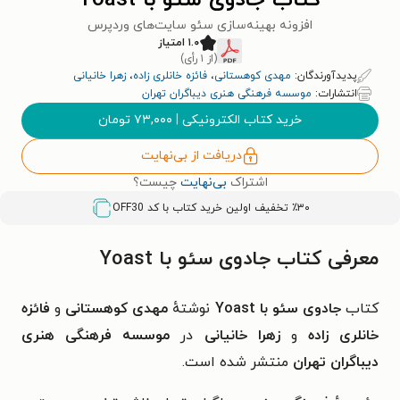
کتاب جادوی سئو با Yoast
افزونه بهینه‌سازی سئو سایت‌های وردپرس
۱.۰ امتیاز
(از ۱ رأی)
پدیدآورندگان:
مهدی کوهستانی
،
فائزه خانلری زاده
،
زهرا خانیانی
انتشارات:
موسسه فرهنگی هنری دیباگران تهران
خرید کتاب الکترونیکی
|
۷۳,۰۰۰
تومان
دریافت از بی‌نهایت
اشتراک
بی‌نهایت
چیست؟
٪۳۰ تخفیف اولین خرید کتاب با کد
OFF30
معرفی کتاب جادوی سئو با Yoast
کتاب
جادوی سئو با Yoast
نوشتهٔ
مهدی کوهستانی
و
فائزه
خانلری زاده
و
زهرا خانیانی
در
موسسه فرهنگی هنری
دیباگران تهران
منتشر شده است.