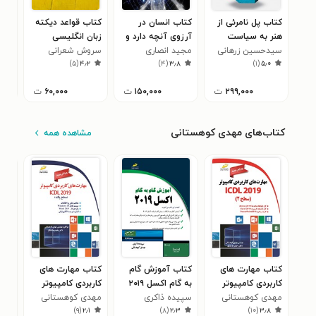
کتاب پل نامرئی از
کتاب انسان در
کتاب قواعد دیکته
کتا
هنر به سیاست
آرزوی آنچه دارد و
زبان انگلیسی
مقا
سیدحسین زرهانی
نمی داند
مجید انصاری
سروش شعرانی
های
موس
)
۵
(
۴٫۲
)
۴
(
۳٫۸
)
۱
(
۵٫۰
تار
نکو
۲۹۹,۰۰۰
ت
۱۵۰,۰۰۰
ت
۶۰,۰۰۰
ت
مهد
کتاب‌های مهدی کوهستانی
مشاهده همه
کتاب مهارت های
کتاب آموزش گام
کتاب مهارت های
کتا
کاربردی کامپیوتر
به گام اکسل ۲۰۱۹
کاربردی کامپیوتر
در ب
مهدی کوهستانی
ICDL 2019 (سطح
سپیده ذاکری
مهدی کوهستانی
2019 ICDL (سطح
کنت
حام
۰
)
۹
(
۲٫۱
)
۸
(
۲٫۳
)
۱۰
(
۳٫۸
دو)
یک)