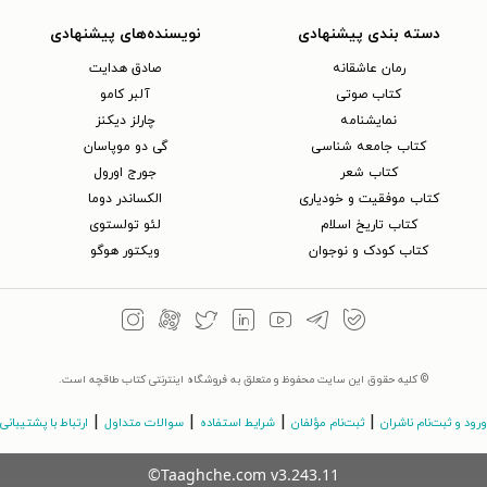
دسته بندی پیشنهادی
نویسنده‌های پیشنهادی
رمان عاشقانه
صادق هدایت
کتاب‌ صوتی
آلبر کامو
نمایشنامه
چارلز دیکنز
کتاب جامعه شناسی
گی دو موپاسان
کتاب شعر
جورج اورول
کتاب موفقیت و خودیاری
الکساندر دوما
کتاب تاریخ اسلام
لئو تولستوی
کتاب کودک و نوجوان
ویکتور هوگو
© کلیه حقوق این سایت محفوظ و متعلق به فروشگاه اینترنتی کتاب طاقچه است.
|
|
|
|
ورود و ثبت‌نام ناشران
ثبت‌نام مؤلفان
شرایط استفاده
سوالات متداول
ارتباط با پشتیبانی
©Taaghche.com
v
3.243.11