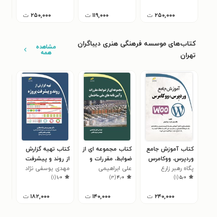
۲۵۰,۰۰۰
ت
۱۱۹,۰۰۰
ت
۲۵۰,۰۰۰
ت
کتاب‌های موسسه فرهنگی هنری دیباگران
مشاهده
همه
تهران
کتاب آموزش جامع
کتاب مجموعه ای از
کتاب تهیه گزارش
کتا
وردپرس، ووکامرس
ضوابط، مقررات و
از روند و پیشرفت
لول
پگاه رهبر زارع
علی ابراهیمی
آیین نامه های ملی
پروژه
مهدی یوسفی نژاد
مهد
۰
)
۱
(
۱٫۰
)
۳
(
۴٫۰
)
۱
(
۵٫۰
ساختمان
عطاری
۲۴۰,۰۰۰
ت
۱۴۰,۰۰۰
ت
۱۸۲,۰۰۰
ت