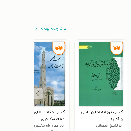
مشاهده همه
کتاب ترجمه اخلاق النبی
کتاب حکمت های ابن
کتا
و آدابه
عطاء سکندری
محمد
٫۰
ابوالشیخ اصفهانی
ابن عطاء الله سکندری