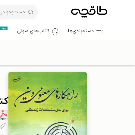
جدید
دسته‌بندی‌ها
کتاب‌های صوتی
با کد تخفیف OFF30 اولین کتاب الکترونیکی یا صوتی‌ات را با ۳۰٪ تخفیف از طاقچه دریافت کن.
طاقچه
مذهب
اسلام
اخلاق اسلامی
کتاب راهکارهای معنوی د
کت