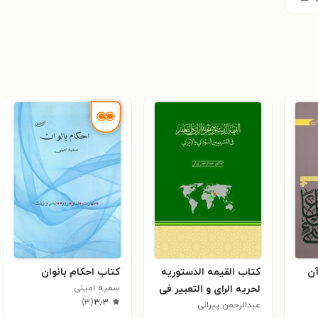
آن
کتاب القیمه الدستوریه
کتاب احکام بانوان
لحریه الرای و التعبیر فی
سمیه امینی
)
۳
(
۳٫۳
عبدالرحمن پیرانی
التشریعین السودانی و