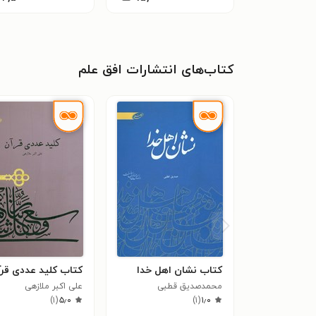
کتاب‌های انتشارات افق علم
کتاب نشان اهل خدا
کتاب کلید عددی قر
محمدصدیق قطبی
علی اکبر ملازهی
)
۱
(
۵٫۰
)
۱
(
۱٫۰