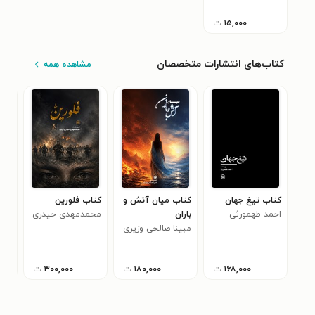
۱۵,۰۰۰
ت
کتاب‌های انتشارات متخصصان
مشاهده همه
کتاب تیغ جهان
کتاب میان آتش و
کتاب فلورین
کتا
احمد طهمورثی
باران
محمدمهدی حیدری
تلن
بیرک علیا
مبینا صالحی وزیری
گرجی (رشاو)
مری
۰
۱۶۸,۰۰۰
ت
۱۸۰,۰۰۰
ت
۳۰۰,۰۰۰
ت