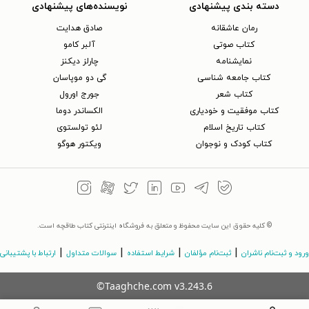
دسته بندی پیشنهادی
نویسنده‌های پیشنهادی
رمان عاشقانه
صادق هدایت
کتاب‌ صوتی
آلبر کامو
نمایشنامه
چارلز دیکنز
کتاب جامعه شناسی
گی دو موپاسان
کتاب شعر
جورج اورول
کتاب موفقیت و خودیاری
الکساندر دوما
کتاب تاریخ اسلام
لئو تولستوی
کتاب کودک و نوجوان
ویکتور هوگو
© کلیه حقوق این سایت محفوظ و متعلق به فروشگاه اینترنتی کتاب طاقچه است.
|
|
|
|
ورود و ثبت‌نام ناشران
ثبت‌نام مؤلفان
شرایط استفاده
سوالات متداول
ارتباط با پشتیبانی
©Taaghche.com
v
3.243.6