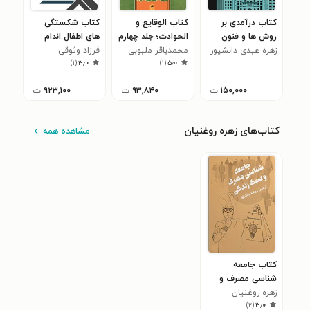
کتاب درآمدی بر
کتاب الوقایع و
کتاب شکستگی
کتا
روش ها و فنون
الحوادث؛ جلد چهارم
های اطفال اندام
خون
زهره عبدی دانشپور
برنامه ریزی، با تاکید
محمدباقر ملبوبی
فوقانی B
فرزاد وثوقی
دیو
)
۱
(
۳٫۰
)
۱
(
۵٫۰
ویژه بر برنامه ریزی
شهری (جلد سوم)
۱۵۰,۰۰۰
ت
۹۳,۸۴۰
ت
۹۲۳,۱۰۰
ت
کتاب‌های زهره روغنیان
مشاهده همه
کتاب جامعه
شناسی مصرف و
سبک زندگی
زهره روغنیان
)
۲
(
۳٫۰