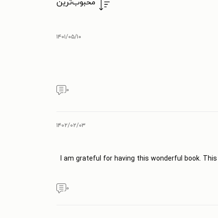
محبوب‌ترین
۱۴۰۱/۰۵/۱۰
۰
۱۴۰۲/۰۲/۰۳
I am grateful for having this wonderful book. Thi
۰