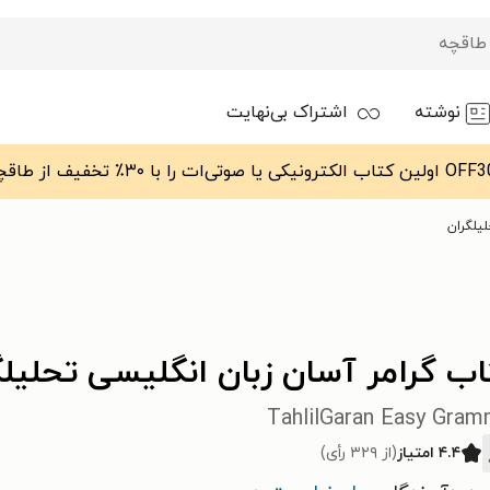
نوشته
اشتراک بی‌نهایت
یلگران
ب گرامر آسان زبان انگلیسی تحلیلگ
TahlilGaran Easy Gram
۴.۴ امتیاز
(از ۳۲۹ رأی)