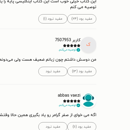
این کتاب خیلی خوب است این کتاب اینگلیسی پایه را یاد
توصیه می کنم
مفید بود (۲۴)
مفید نبود (۱)
کاربر 7507953
ک
توصیه می‌کنم.
من دوسش داشتم چون زبانم ضعیف هست ولی می‌دونم 
مفید بود (۱۳)
مفید نبود
abbas vaezi
توصیه می‌کنم.
اگه می خوای از صفر گرامر رو یاد بگیری همین حالا وقتش
مفید بود (۱۱)
مفید نبود