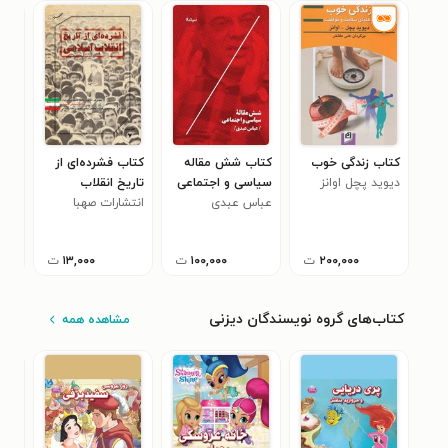
کتاب زندگی خوب
کتاب شش مقاله
کتاب فشرده‌ای از
کتا
دیوید پچل اوانز
سیاسی و اجتماعی
تاریخ انقلاب
صاد
عباس عبدی
اسلامی
انتشارات صهبا
اعظ
۰
مرت
۲۰۰,۰۰۰
ت
۱۰۰,۰۰۰
ت
۱۳,۰۰۰
ت
کتاب‌های گروه نویسندگان دیزنی
مشاهده همه