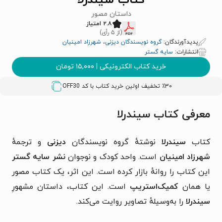
کتاب سیندرلا
داستان مصور
۲.۸ امتیاز
(از ۵ رأی)
پدیدآورندگان:
گروه نویسندگان دیزنی
،
شهرزاد امینیان
انتشارات:
سایه گستر
خرید کتاب الکترونیکی
|
۱۵,۰۰۰
تومان
٪۳۰ تخفیف اولین خرید کتاب با کد
OFF30
معرفی کتاب سیندرلا
کتاب
سیندرلا
نوشتهٔ گروه نویسندگان
دیزنی
و ترجمهٔ
شهرزاد امینیان
است. واحد کودک و نوجوان
نشر سایه گستر
این کتاب را روانهٔ بازار کرده است. این اثر، یک کتاب مصور
یا همان
کمیک‌استریپ
است. این کتاب، داستان مشهورِ
سیندرلا
را به‌وسیلهٔ تصاویر روایت می‌کند.