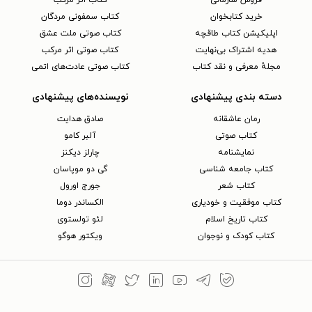
خرید کتابخوان
کتاب سمفونی مردگان
اپلیکیشن کتاب طاقچه
کتاب صوتی ملت عشق
هدیه اشتراک بی‌نهایت
کتاب صوتی اثر مرکب
مجلهٔ معرفی و نقد کتاب
کتاب صوتی عادت‌های اتمی
دسته بندی پیشنهادی
نویسنده‌های پیشنهادی
رمان عاشقانه
صادق هدایت
کتاب‌ صوتی
آلبر کامو
نمایشنامه
چارلز دیکنز
کتاب جامعه شناسی
گی دو موپاسان
کتاب شعر
جورج اورول
کتاب موفقیت و خودیاری
الکساندر دوما
کتاب تاریخ اسلام
لئو تولستوی
کتاب کودک و نوجوان
ویکتور هوگو