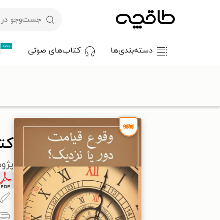
جدید
دسته‌بندی‌ها
کتاب‌های صوتی
با کد تخفیف OFF30 اولین کتاب الکترونیکی یا صوتی‌ات را با ۳۰٪ تخفیف از طاقچه دریافت کن.
طاقچه
مذهب
اسلام
تفسیر
کتاب وقوع قیامت دور یا نزدیک؟
کت
پژو