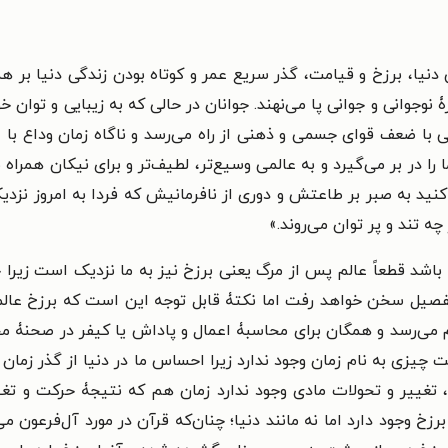
 دنیا، برزخ و قیامت، گذر سریع عمر و کوتاه بودن زندگی دنیا بر ه
ۀ نوجوانی و جوانی پا می‌نهند. جوانان در حالی که به زیبایی و توان 
 با ضعف قوای جسمی و ذهنی از راه می‌رسد و ناگاه زمان وداع با عز
م کنید به صبر بر طاعتش و دوری از نافرمانیش که فردا به امروز نز
چه تند و پر توان می‌روند.»
اشد قطعاً عالم پس از مرگ یعنی برزخ نیز به ما نزدیک است زیرا 
صیل سخن خواهد رفت اما نکتۀ قابل توجه این است که برزخ عالمی
م می‌رسد و همگان برای محاسبۀ اعمال و پاداش یا کیفر در صحنۀ مح
 چیزی به نام زمان وجود ندارد زیرا احساس ما در دنیا از گذر زما
، تغییر و تحولات مادی وجود ندارد زمان هم که نتیجۀ حرکت و تغ
ود دارد اما نه مانند دنیا؛ چنان‌که قرآن در مورد آل‌فرعون می‌فرماید: ﴿النّ