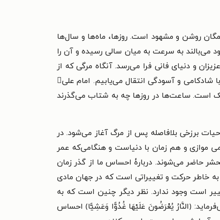
مگان روشن و مشهود است. روزها، ماه‌ها و سال‌ها
خود می‌بالند به سرعت به میان سالی رسیده و آن را
یزان و دنیای فانی فرا می‌رسد. آنگاه مرگی که از
آن گریزان بودیم و آن را از خود دور می‌دانستیم ما را در بر می‌گیرد و به عالمی وسیع‌تر، لطیف‌تر و برای نیکان همراه با شادکامی و آسودگی انتقال می‌یابیم. امام علی
دیک است. ساعت‌ها در روزها چه به شتاب می‌گذرند
حیات برزخی بلافاصله پس از مرگ آغاز می‌شود. در
 موازی و هم زمان با دنیاست و هنگامی‌که عمر
شر حاضر می‌شوند. دربارۀ احساس ما از گذر زمان
ن به خاطر حرکت و تغییراتی است که در جهان مادی
ییر است وجود ندارد. نظر دیگر چنین است که به
َارُ يُعْرَضُونَ عَلَيْهَا غُدُوًّا وَعَشِيًّا﴾ احساس