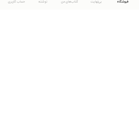
فروشگاه
بی‌نهایت
کتاب‌های من
نوشته
حساب کاربری
دانلود اپلیکیشن طاقچه
... موارد دیگر
مشاهدهٔ دیگر نسخه‌های طاقچه