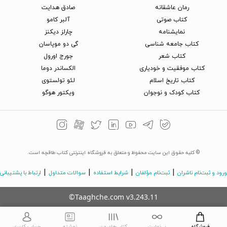
رمان عاشقانه
صادق هدایت
کتاب‌ صوتی
آلبر کامو
نمایشنامه
چارلز دیکنز
کتاب جامعه شناسی
گی دو موپاسان
کتاب شعر
جورج اورول
کتاب موفقیت و خودیاری
الکساندر دوما
کتاب تاریخ اسلام
لئو تولستوی
کتاب کودک و نوجوان
ویکتور هوگو
© کلیه حقوق این سایت محفوظ و متعلق به فروشگاه اینترنتی کتاب طاقچه است.
|
|
|
|
ورود و ثبت‌نام ناشران
ثبت‌نام مؤلفان
شرایط استفاده
سوالات متداول
ارتباط با پشتیبانی
©Taaghche.com
v
3.243.11
فروشگاه
بی‌نهایت
کتاب‌های من
نوشته
حساب کاربری