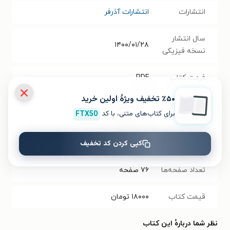
انتشارات
انتشارات آذرفر
سال انتشار
۱۴۰۰/۰۱/۲۸
نسخه فیزیکی
فرمت کتاب
PDF
٪۵۰ تخفیف ویژۀ اولین خرید
حجم فایل
۰.۸۶
مگابایت
برای کتاب‌های متنی، با کد
FTX50
کتاب
کپی کردن کد تخفیف
شابک
۹۷۸۶۲۲۷۸۷۹۶۱۲
تعداد صفحه‌ها
۷۶
صفحه
قیمت کتاب
۱۸۰۰۰
تومان
نظر شما دربارهٔ این کتاب