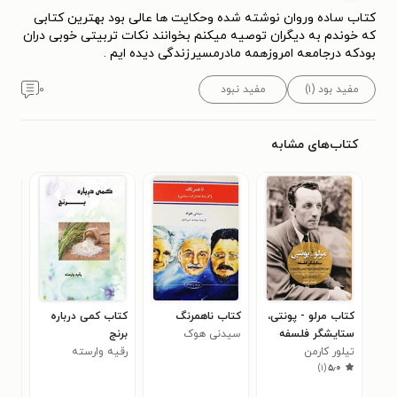
کتاب ساده وروان نوشته شده وحکایت ها عالی بود بهترین کتابی
که خوندم به دیگران توصیه میکنم بخوانند نکات تربیتی خوبی دران
بودکه درجامعه امروزهمه مادرمسیرزندگی دیده ایم .
مفید بود (۱)
مفید نبود
۰
کتاب‌های مشابه
کتاب مرلو - پونتی،
کتاب ناهمرنگ
کتاب کمی درباره
کتا
ستایشگر فلسفه
سیدنی هوک
برنج
جمه
تیلور کارمن
رقیه وارسته
ایرا
امی
۰
)
۱
(
۵٫۰