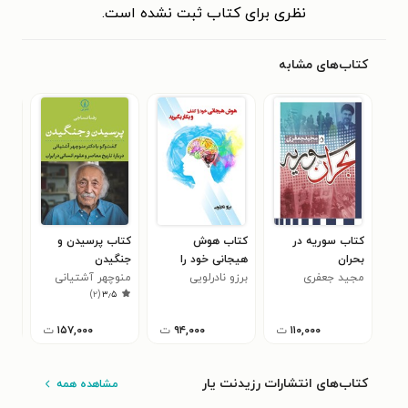
نظری برای کتاب ثبت نشده است.
کتاب‌های مشابه
کتاب سوریه در
کتاب هوش
کتاب پرسیدن و
کتا
بحران
هیجانی خود را
جنگیدن
تصو
مجید جعفری
برزو نادرلویی
کشف و بکار بگیرید
منوچهر آشتیانی
امی
)
۲
(
۳٫۵
۱۱۰,۰۰۰
ت
۹۴,۰۰۰
ت
۱۵۷,۰۰۰
ت
کتاب‌های انتشارات رزیدنت یار
مشاهده همه