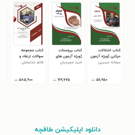
کتاب اختلالات
کتاب پروستات
کتاب مجموعه
کتا
حرکتی (ویژه آزمون
(ویژه آزمون های
سوالات ارتقاء و
سوا
های 1405)
سمانه حسینی
1405)
امید مجیدیان
قائم خدابخش
بورد تخصصی گوش،
یاس
تخص
سلکی سری
حلق و بینی 1404
404
۵۱۱,۹۵۰
ت
۷۱۹,۷۷۵
ت
۵۸۵,۹۰۰
ت
دانلود اپلیکیشن طاقچه