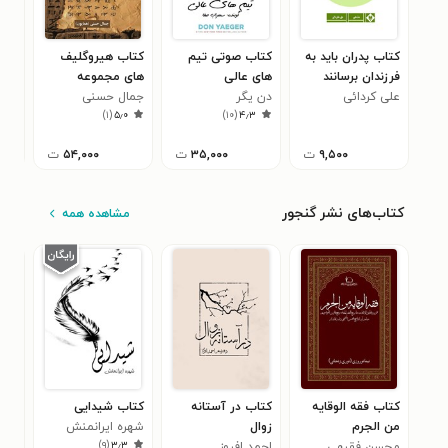
کتاب پدران باید به
کتاب صوتی تیم
کتاب هیروگلیف
کتا
فرزندان برسانند
های عالی
های مجموعه
اعظ
۰
علی کردائی
دن یگر
خصوصی
جمال حسنی
)
۱
(
۵٫۰
)
۱۰
(
۴٫۳
(همایون)
۹,۵۰۰
ت
۳۵,۰۰۰
ت
۵۴,۰۰۰
ت
کتاب‌های نشر گنجور
مشاهده همه
کتاب فقه الوقایه
کتاب در آستانه
کتاب شیدایی
کتا
من الجرم
زوال
شهره ایرانمنش
چله
)
۹
(
۳٫۳
محسن فقیهی
احمد افروز
حس