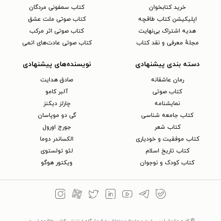
خرید کتابخوان
کتاب سمفونی مردگان
اپلیکیشن کتاب طاقچه
کتاب صوتی ملت عشق
هدیه اشتراک بی‌نهایت
کتاب صوتی اثر مرکب
مجلهٔ معرفی و نقد کتاب
کتاب صوتی عادت‌های اتمی
دسته بندی پیشنهادی
نویسنده‌های پیشنهادی
رمان عاشقانه
صادق هدایت
کتاب‌ صوتی
آلبر کامو
نمایشنامه
چارلز دیکنز
کتاب جامعه شناسی
گی دو موپاسان
کتاب شعر
جورج اورول
کتاب موفقیت و خودیاری
الکساندر دوما
کتاب تاریخ اسلام
لئو تولستوی
کتاب کودک و نوجوان
ویکتور هوگو