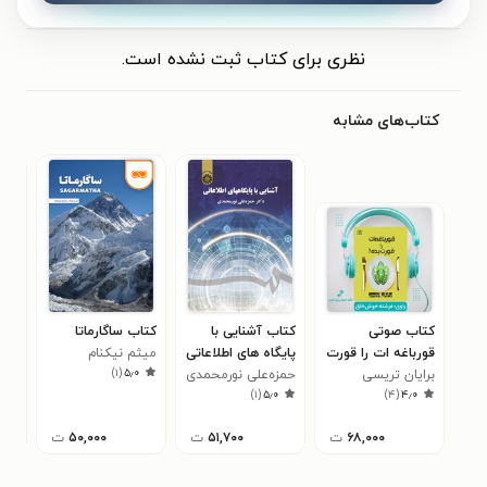
نظری برای کتاب ثبت نشده است.
کتاب‌های مشابه
کتاب صوتی
کتاب آشنایی با
کتاب ساگارماتا
کتا
قورباغه‌ ات را قورت
پایگاه های اطلاعاتی
میثم نیکنام
سوخ
)
۱
(
۵٫۰
بده!
برایان تریسی
حمزه‌علی نورمحمدی
ناه
)
۱
(
۵٫۰
)
۴
(
۴٫۰
۶۸,۰۰۰
ت
۵۱,۷۰۰
ت
۵۰,۰۰۰
ت