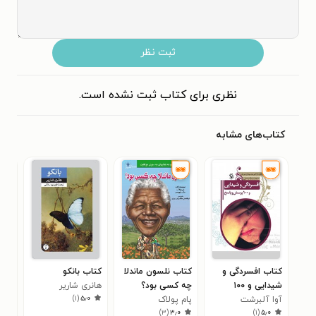
ثبت نظر
نظری برای کتاب ثبت نشده است.
کتاب‌های مشابه
کتاب افسردگی و
کتاب نلسون ماندلا
کتاب بانکو
کتا
شیدایی و ۱۰۰
چه کسی بود؟
هانری شاریر
دان
)
۱
(
۵٫۰
آوا آلبرشت
پرسش و پاسخ
پام پولاک
مهد
های
)
۳
(
۳٫۰
)
۱
(
۵٫۰
(۱)