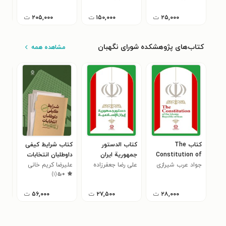
۲۵,۰۰۰
ت
۱۵۰,۰۰۰
ت
۲۰۵,۰۰۰
ت
کتاب‌های پژوهشکده شورای نگهبان
مشاهده همه
کتاب The
کتاب الدستور
کتاب شرایط کیفی
Constitution of
جمهوریة ایران
داوطلبان انتخابات
oit
the Islamic
جواد عرب شیرازی
الاسلامیه
علی رضا جعفرزاده
علیرضا کریم خانی
پژو
nel
)
۱
(
۵٫۰
Republic of Iran
بهاءآبادی
نگه
que
ran
۲۸,۰۰۰
ت
۲۷,۵۰۰
ت
۵۶,۰۰۰
ت