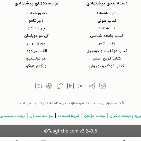
دسته بندی پیشنهادی
نویسنده‌های پیشنهادی
رمان عاشقانه
صادق هدایت
کتاب‌ صوتی
آلبر کامو
نمایشنامه
چارلز دیکنز
کتاب جامعه شناسی
گی دو موپاسان
کتاب شعر
جورج اورول
کتاب موفقیت و خودیاری
الکساندر دوما
کتاب تاریخ اسلام
لئو تولستوی
کتاب کودک و نوجوان
ویکتور هوگو
© کلیه حقوق این سایت محفوظ و متعلق به فروشگاه اینترنتی کتاب طاقچه است.
|
|
|
|
ورود و ثبت‌نام ناشران
ثبت‌نام مؤلفان
شرایط استفاده
سوالات متداول
ارتباط با پشتیبانی
©Taaghche.com
v
3.243.6