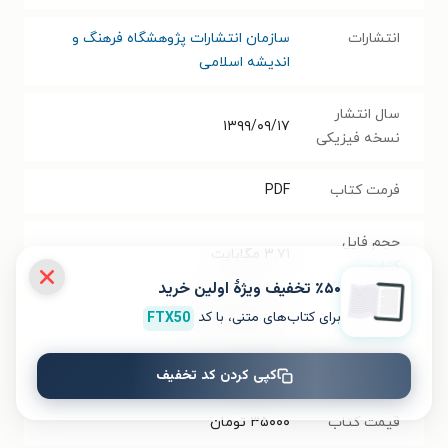
انتشارات
سازمان انتشارات پژوهشگاه فرهنگ و
اندیشه اسلامی
سال انتشار
۱۳۹۹/۰۹/۱۷
نسخه فیزیکی
فرمت کتاب
PDF
حجم فایل
۳.۷۱
مگابایت
کتاب
٪۵۰ تخفیف ویژۀ اولین خرید
برای کتاب‌های متنی، با کد
FTX50
شابک
۹۷۸۹۶۴۲۹۸۲۲۰۲
تعداد صفحه‌ها
۲۶۸
صفحه
کپی کردن کد تخفیف
قیمت کتاب
۳۵۰۰۰
تومان