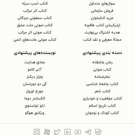
سوال‌های متداول
کتاب اسب سیاه
فروش سازمانی
کتاب اثر مرکب
خرید کتابخوان
کتاب سمفونی مردگان
اپلیکیشن کتاب طاقچه
کتاب صوتی ملت عشق
هدیه اشتراک بی‌نهایت
کتاب صوتی اثر مرکب
مجلهٔ معرفی و نقد کتاب
کتاب صوتی عادت‌های اتمی
دسته بندی پیشنهادی
نویسنده‌های پیشنهادی
رمان عاشقانه
صادق هدایت
کتاب‌ صوتی
آلبر کامو
نمایشنامه
چارلز دیکنز
کتاب جامعه شناسی
گی دو موپاسان
کتاب شعر
جورج اورول
کتاب موفقیت و خودیاری
الکساندر دوما
کتاب تاریخ اسلام
لئو تولستوی
کتاب کودک و نوجوان
ویکتور هوگو