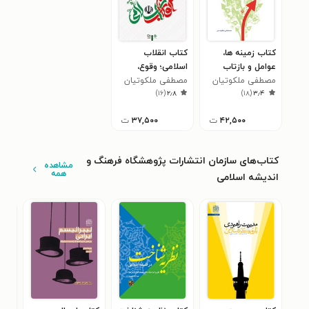
کتاب زمینه ها،
کتاب انقلاب
عوامل و بازتاب
اسلامی؛ وقوع،
جهانی انقلاب
مصطفی ملکوتیان
پیامدها و
مصطفی ملکوتیان
)
۱۶
(
۲٫۸
)
۱۸
(
۳٫۴
اسلامی ایران
راهکارهایی برای
(رهیافت فرهنگی)
آینده
۴۲,۵۰۰
ت
۳۷,۵۰۰
ت
کتاب‌های سازمان انتشارات پژوهشگاه فرهنگ و
مشاهده
همه
اندیشه اسلامی