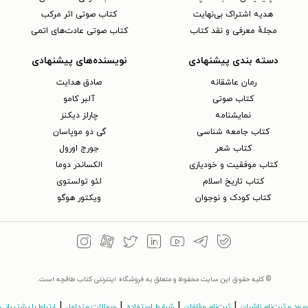
هدیه اشتراک بی‌نهایت
کتاب صوتی اثر مرکب
مجلهٔ معرفی و نقد کتاب
کتاب صوتی عادت‌های اتمی
دسته بندی پیشنهادی
نویسنده‌های پیشنهادی
رمان عاشقانه
صادق هدایت
کتاب‌ صوتی
آلبر کامو
نمایشنامه
چارلز دیکنز
کتاب جامعه شناسی
گی دو موپاسان
کتاب شعر
جورج اورول
کتاب موفقیت و خودیاری
الکساندر دوما
کتاب تاریخ اسلام
لئو تولستوی
کتاب کودک و نوجوان
ویکتور هوگو
© کلیه حقوق این سایت محفوظ و متعلق به فروشگاه اینترنتی کتاب طاقچه است.
|
|
|
|
ورود و ثبت‌نام ناشران
ثبت‌نام مؤلفان
شرایط استفاده
سوالات متداول
ارتباط با پشتیبانی