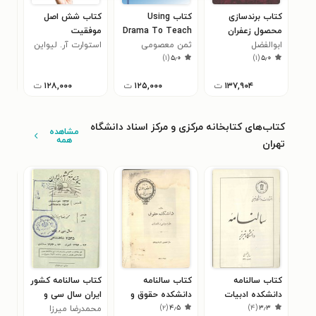
کتاب برندسازی
کتاب Using
کتاب شش اصل
کتا
محصول زعفران
Drama To Teach
موفقیت
من
ابوالفضل
English
ثمن معصومی
استوارت آر. لیواین
زهرا
)
۱
(
۵٫۰
)
۱
(
۵٫۰
معصوم‌زاده زواره
مقدم
Conversations
۱۳۷,۹۰۴
ت
۱۲۵,۰۰۰
ت
۱۲۸,۰۰۰
ت
کتاب‌های کتابخانه مرکزی و مرکز اسناد دانشگاه
مشاهده
همه
تهران
کتاب سالنامه
کتاب سالنامه
کتاب سالنامه کشور
کتا
دانشکده ادبیات
دانشکده حقوق و
ایران سال سی و
سال 
)
۲
(
۴٫۵
)
۴
(
۳٫۳
تبریز سال ۱۳۳۰
علوم سیاسی و
یکم ۲۵۳۵
محمد‌رضا میرزا
منو