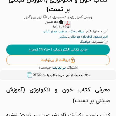
کتاب خون و انکولوژی (آموزش مبتنی
بر تست)
پیش کارورزی و دستیاری در 35 روز پروگنوز
۵.۰ امتیاز
(از ۱ رأی)
پدیدآورندگان:
میلاد به‌نژاد
،
صوفیه فیض‌آبادی
،
امیرمسعود کاظم‌زاده هوجقان
...
بیشتر
انتشارات:
طباهنگ
خرید کتاب الکترونیکی
|
۶۹,۷۵۰
تومان
دریافت از بی‌نهایت
اشتراک
بی‌نهایت
چیست؟
٪۳۰ تخفیف اولین خرید کتاب با کد
OFF30
معرفی کتاب خون و انکولوژی (آموزش
مبتنی بر تست)
کتاب
خون و انکولوژی (آموزش مبتنی بر تست)
نوشته