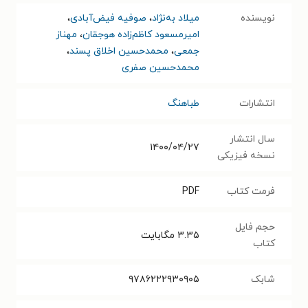
نویسنده
میلاد به‌نژاد
،
صوفیه فیض‌آبادی
،
امیرمسعود کاظم‌زاده هوجقان
،
مهناز
جمعی
،
محمدحسین اخلاق پسند
،
محمدحسین صفری
انتشارات
طباهنگ
سال انتشار
۱۴۰۰/۰۴/۲۷
نسخه فیزیکی
فرمت کتاب
PDF
حجم فایل
۳.۳۵
مگابایت
کتاب
شابک
۹۷۸۶۲۲۲۹۳۰۹۰۵