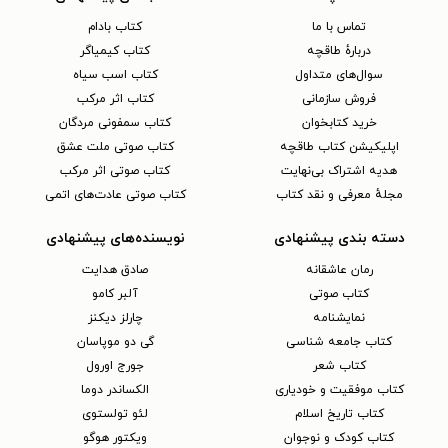
تماس با ما
کتاب بادام
دربارهٔ طاقچه
کتاب کیمیاگر
سوال‌های متداول
کتاب اسب سیاه
فروش سازمانی
کتاب اثر مرکب
خرید کتابخوان
کتاب سمفونی مردگان
اپلیکیشن کتاب طاقچه
کتاب صوتی ملت عشق
هدیه اشتراک بی‌نهایت
کتاب صوتی اثر مرکب
مجلهٔ معرفی و نقد کتاب
کتاب صوتی عادت‌های اتمی
دسته بندی پیشنهادی
نویسنده‌های پیشنهادی
رمان عاشقانه
صادق هدایت
کتاب‌ صوتی
آلبر کامو
نمایشنامه
چارلز دیکنز
کتاب جامعه شناسی
گی دو موپاسان
کتاب شعر
جورج اورول
کتاب موفقیت و خودیاری
الکساندر دوما
کتاب تاریخ اسلام
لئو تولستوی
کتاب کودک و نوجوان
ویکتور هوگو