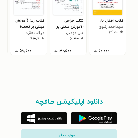
کتاب اطفال یار
کتاب جراحی
کتاب ریه (آموزش
کتا
سیداحمد رضوی
(آموزش مبتنی بر
مبتنی بر تست)
(آم
)
۴
(
۵٫۰
تست)
علی مومنی
میلاد به‌نژاد
تس
علی
۳
)
۴
(
۳٫۳
)
۲
(
۳٫۵
۵۰,۰۰۰
ت
۱۳۰,۵۰۰
ت
۵۸,۵۰۰
ت
دانلود اپلیکیشن طاقچه
... موارد دیگر