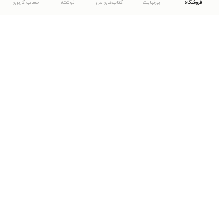
فروشگاه
بی‌نهایت
کتاب‌های من
نوشته
حساب کاربری
دانلود اپلیکیشن طاقچه
... موارد دیگر
مشاهدهٔ دیگر نسخه‌های طاقچه