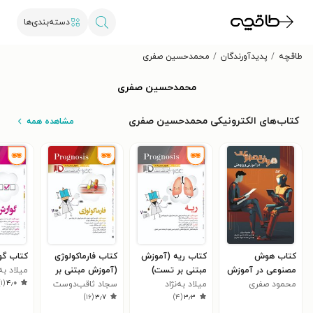
دسته‌بندی‌ها
طاقچه
پدیدآورندگان
محمدحسین صفری
محمدحسین صفری
کتاب‌های الکترونیکی محمدحسین صفری
مشاهده همه
کتاب هوش
کتاب ریه (آموزش
کتاب فارماکولوژی
کتاب گو
مصنوعی در آموزش
مبتنی بر تست)
(آموزش مبتنی بر
میلاد به‌
)
۱
(
۴٫۰
و پژوهش
محمود صفری
میلاد به‌نژاد
تست)
سجاد ثاقب‌دوست
)
۱۶
(
۳٫۷
)
۴
(
۳٫۳