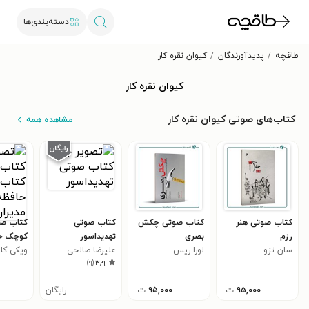
دسته‌بندی‌ها
طاقچه
پدیدآورندگان
کیوان نقره کار
کیوان نقره کار
کتاب‌های صوتی کیوان نقره کار
مشاهده همه
کتاب صوتی هنر
کتاب صوتی چکش
کتاب صوتی
کتاب صو
رزم
بصری
تهدیداسور
کوچک حا
سان تزو
لورا ریس
علیرضا صالحی
مدیران
ویکی کا
)
۹
(
۳٫۹
۹۵,۰۰۰
ت
۹۵,۰۰۰
ت
رایگان