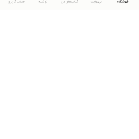
فروشگاه
بی‌نهایت
کتاب‌های من
نوشته
حساب کاربری
دانلود اپلیکیشن طاقچه
... موارد دیگر
مشاهدهٔ دیگر نسخه‌های طاقچه