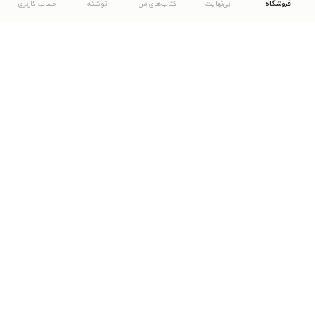
فروشگاه
بی‌نهایت
کتاب‌های من
نوشته
حساب کاربری
دانلود اپلیکیشن طاقچه
... موارد دیگر
مشاهدهٔ دیگر نسخه‌های طاقچه