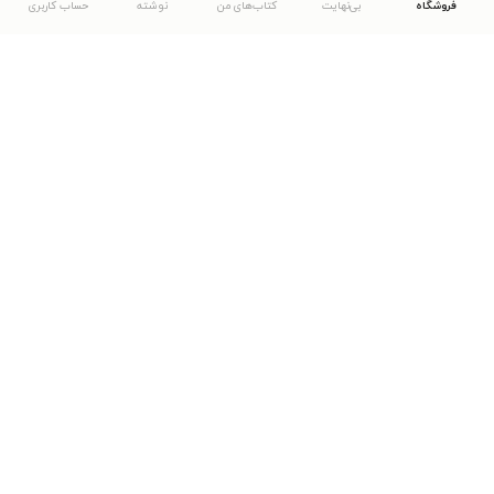
فروشگاه
بی‌نهایت
کتاب‌های من
نوشته
حساب کاربری
دانلود اپلیکیشن طاقچه
... موارد دیگر
مشاهدهٔ دیگر نسخه‌های طاقچه