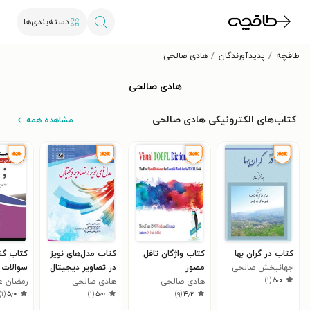
دسته‌بندی‌ها
طاقچه
پدیدآورندگان
هادی صالحی
هادی صالحی
کتاب‌های الکترونیکی هادی صالحی
مشاهده همه
کتاب در گران بها
کتاب واژگان تافل
کتاب مدل‌های نویز
کتاب گن
جهانبخش صالحی
مصور
در تصاویر دیجیتال
)
۱
(
۵٫۰
هادی صالحی
هادی صالحی
رمضان ع
مسائل -
)
۱
(
۵٫۰
)
۱
(
۵٫۰
)
۹
(
۴٫۲
کامل)
نژادورزی