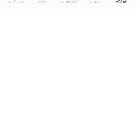
فروشگاه
بی‌نهایت
کتاب‌های من
نوشته
حساب کاربری
دانلود اپلیکیشن طاقچه
... موارد دیگر
مشاهدهٔ دیگر نسخه‌های طاقچه