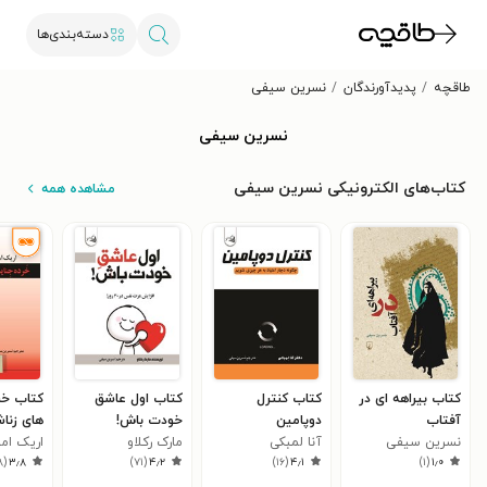
دسته‌بندی‌ها
طاقچه
پدیدآورندگان
نسرین سیفی
نسرین سیفی
کتاب‌های الکترونیکی نسرین سیفی
مشاهده همه
کتاب بیراهه ای در
کتاب کنترل
کتاب اول عاشق
کتاب خر
آفتاب
دوپامین
خودت باش!
های زنا
نسرین سیفی
آنا لمبکی
مارک رکلاو
اریک اما
۸
(
۳٫۸
)
۷۱
(
۴٫۲
)
۱۶
(
۴٫۱
)
۱
(
۱٫۰
اشمیت