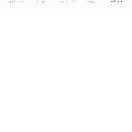
فروشگاه
بی‌نهایت
کتاب‌های من
نوشته
حساب کاربری
دانلود اپلیکیشن طاقچه
... موارد دیگر
مشاهدهٔ دیگر نسخه‌های طاقچه