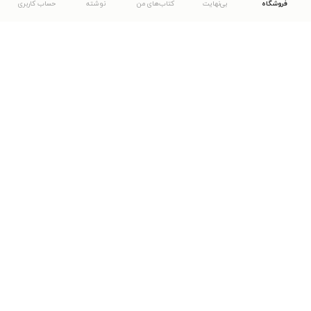
فروشگاه
بی‌نهایت
کتاب‌های من
نوشته
حساب کاربری
دانلود اپلیکیشن طاقچه
... موارد دیگر
مشاهدهٔ دیگر نسخه‌های طاقچه