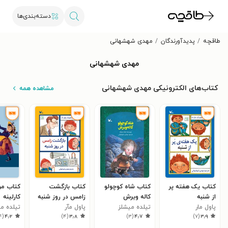
دسته‌بندی‌ها
طاقچه
پدیدآورندگان
مهدی شهشهانی
مهدی شهشهانی
کتاب‌های الکترونیکی مهدی شهشهانی
مشاهده همه
کتاب یک هفته پر
کتاب شاه کوچولو
کتاب بازگشت
کتاب مر
از شنبه
کاله ویرش
زامس در روز شنبه
کارلینه
پاول مار
تیلده میشلز
پاول مآر
تیلده م
۴
(
۴٫۲
)
۴
(
۳٫۸
)
۳
(
۴٫۷
)
۷
(
۳٫۹