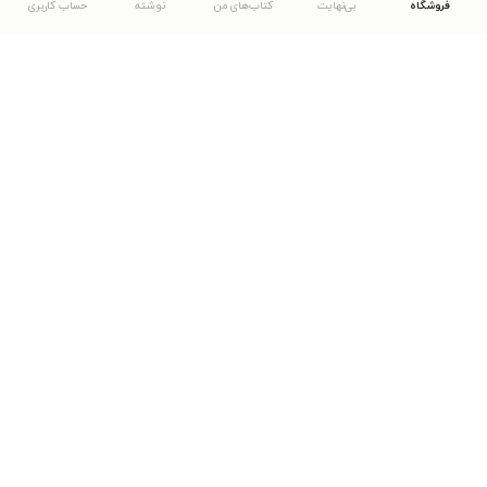
فروشگاه
بی‌نهایت
کتاب‌های من
نوشته
حساب کاربری
دانلود اپلیکیشن طاقچه
... موارد دیگر
مشاهدهٔ دیگر نسخه‌های طاقچه