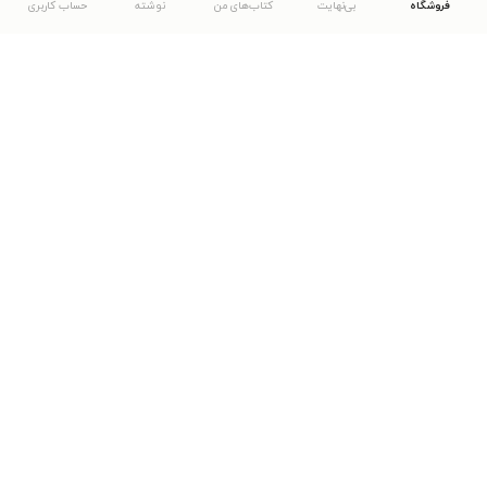
فروشگاه
بی‌نهایت
کتاب‌های من
نوشته
حساب کاربری
دانلود اپلیکیشن طاقچه
... موارد دیگر
مشاهدهٔ دیگر نسخه‌های طاقچه