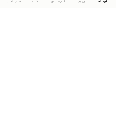
فروشگاه
بی‌نهایت
کتاب‌های من
نوشته
حساب کاربری
دانلود اپلیکیشن طاقچه
... موارد دیگر
مشاهدهٔ دیگر نسخه‌های طاقچه