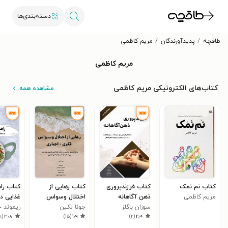
دسته‌بندی‌ها
طاقچه
پدیدآورندگان
مریم کاظمی
مریم کاظمی
کتاب‌های الکترونیکی مریم کاظمی
مشاهده همه
کتاب نم نمک
کتاب فرزندپروری
کتاب رهایی از
کتاب راه
مریم کاظمی
ذهن آگاهانه
اختلال وسواس
غذایی در
سوزان باگلز
جونا لکین
فکری - اجباری
ریموند 
به سندر
۸
(
۳٫۸
)
۱۵
(
۱٫۹
)
۲
(
۲٫۰
پلی کی