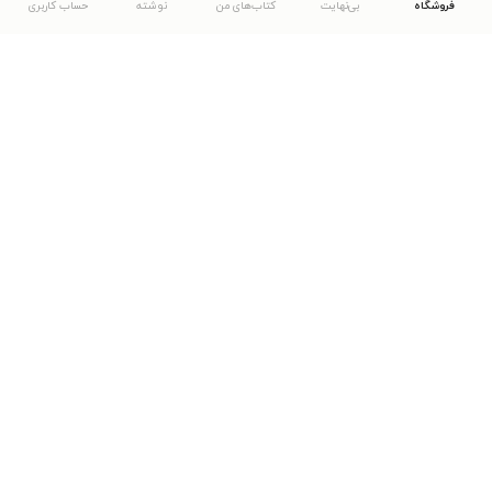
فروشگاه
بی‌نهایت
کتاب‌های من
نوشته
حساب کاربری
دانلود اپلیکیشن طاقچه
... موارد دیگر
مشاهدهٔ دیگر نسخه‌های طاقچه