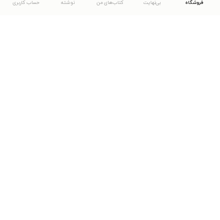
فروشگاه
بی‌نهایت
کتاب‌های من
نوشته
حساب کاربری
دانلود اپلیکیشن طاقچه
... موارد دیگر
مشاهدهٔ دیگر نسخه‌های طاقچه