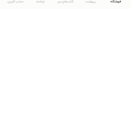
فروشگاه
بی‌نهایت
کتاب‌های من
نوشته
حساب کاربری
دانلود اپلیکیشن طاقچه
... موارد دیگر
مشاهدهٔ دیگر نسخه‌های طاقچه