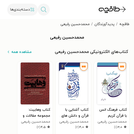
دسته‌بندی‌ها
طاقچه
پدیدآورندگان
محمدحسین رفیعی
محمدحسین رفیعی
کتاب‌های الکترونیکی محمدحسین رفیعی
مشاهده همه
کتاب فرهنگ انس
کتاب آشنایی با
کتاب وهابیت:
با قرآن کریم
قرآن و دانش های
مجموعه مقالات و
محمدحسین رفیعی
قرآنی
محمدحسین رفیعی
محمدحسین رفیعی
مطالعاتی در تاریخ و
)
۲
(
۴٫۵
)
۲
(
۴٫۰
)
۱
(
۳٫۰
اندیشه