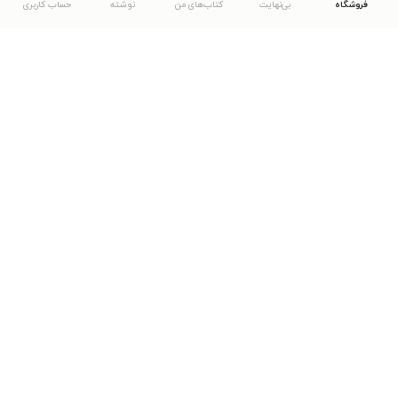
فروشگاه
بی‌نهایت
کتاب‌های من
نوشته
حساب کاربری
دانلود اپلیکیشن طاقچه
... موارد دیگر
مشاهدهٔ دیگر نسخه‌های طاقچه