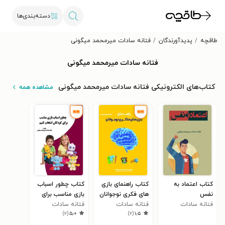
دسته‌بندی‌ها
طاقچه
پدیدآورندگان
فتانه سادات میرمحمد میگونی
فتانه سادات میرمحمد میگونی
کتاب‌های الکترونیکی فتانه سادات میرمحمد میگونی
مشاهده همه
کتاب اعتماد به
کتاب راهنمای بازی
کتاب چطور اسباب
نفس
های فکری نوجوانان
بازی مناسب برای
فتانه سادات
فتانه سادات
فتانه سادات
کودکان انتخاب
)
۲
(
۵٫۰
)
۲
(
۱٫۵
میرمحمدمیگونی
میرمحمدمیگونی
کنیم
میرمحمد میگونی