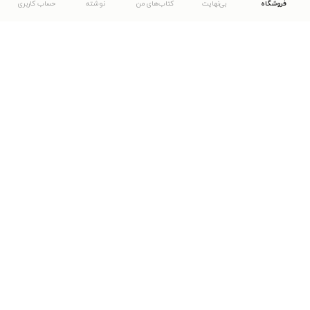
فروشگاه
بی‌نهایت
کتاب‌های من
نوشته
حساب کاربری
دانلود اپلیکیشن طاقچه
... موارد دیگر
مشاهدهٔ دیگر نسخه‌های طاقچه